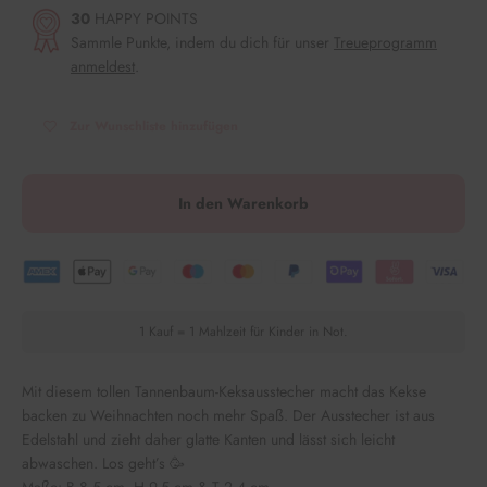
30
HAPPY POINTS
Sammle Punkte, indem du dich für unser
Treueprogramm
anmeldest
.
Zur Wunschliste hinzufügen
In den Warenkorb
1 Kauf = 1 Mahlzeit für Kinder in Not.
Mit diesem tollen Tannenbaum-
Keksausstecher macht das Kekse
backen zu Weihnachten noch mehr Spaß. Der Ausstecher ist aus
Edelstahl und zieht daher glatte Kanten und lässt sich leicht
abwaschen. Los geht’s
🥳
Maße: B 8,5 cm, H 9,5 cm & T 2,4 cm