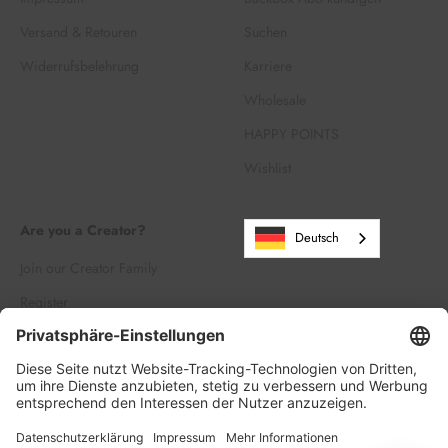
Versand & Retouren
Suchen
Widerrufsbelehrung
Karriere
Wholesale
HAPPY POINTS
Wishlist
Are you a Creator?
Deutsch
Join our Creator Family
Register
Log in