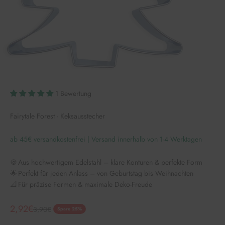
1 Bewertung
Fairytale Forest - Keksausstecher
ab 45€ versandkostenfrei | Versand innerhalb von 1-4 Werktagen
🍪 Aus hochwertigem Edelstahl – klare Konturen & perfekte Form
🌟 Perfekt für jeden Anlass – von Geburtstag bis Weihnachten
📐 Für präzise Formen & maximale Deko-Freude
Angebot
2,92€
Regulärer Preis
3,90€
Spare 25%