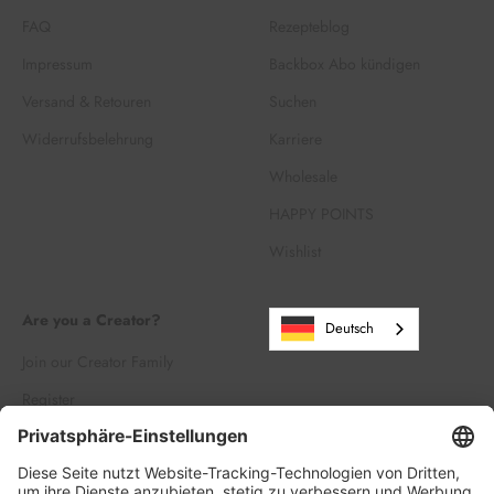
FAQ
Rezepteblog
Impressum
Backbox Abo kündigen
Versand & Retouren
Suchen
Widerrufsbelehrung
Karriere
Wholesale
HAPPY POINTS
Wishlist
Are you a Creator?
Deutsch
Join our Creator Family
Register
Log in