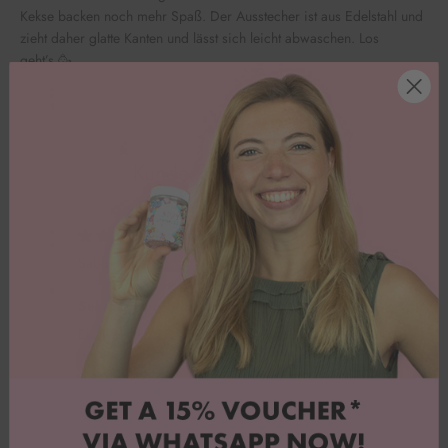
Kekse backen noch mehr Spaß. Der Ausstecher ist aus Edelstahl und
zieht daher glatte Kanten und lässt sich leicht abwaschen. Los
geht’s
🥳
Kundenbewertungen
Sabine R.
Sehr süß, perfekt
Ein sehr hübsch und süß - perfekt -
proportioniertes Hasengesicht in einer süßen
Verpackung. Des wars mir wert. Und sehr schnell
verschickt. Danke Happy sprinkles! Macht weiter
so! 👌💌