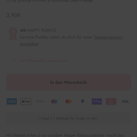
📐 Für präzise Formen & maximale Deko-Freude
Angebot
3,90€
40
HAPPY POINTS
Sammle Punkte, indem du dich für unser
Treueprogramm
anmeldest
.
Zur Wunschliste hinzufügen
In den Warenkorb
1 Kauf = 1 Mahlzeit für Kinder in Not.
Mit diesem tollen 6 cm großem Hasen
- Keksausstecher macht das