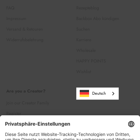
FAQ
Rezepteblog
Impressum
Backbox Abo kündigen
Versand & Retouren
Suchen
Widerrufsbelehrung
Karriere
Wholesale
HAPPY POINTS
Wishlist
Are you a Creator?
Deutsch
Join our Creator Family
Register
Log in