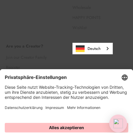
Wholesale
HAPPY POINTS
Wishlist
Are you a Creator?
Deutsch
Join our Creator Family
Register
Log in