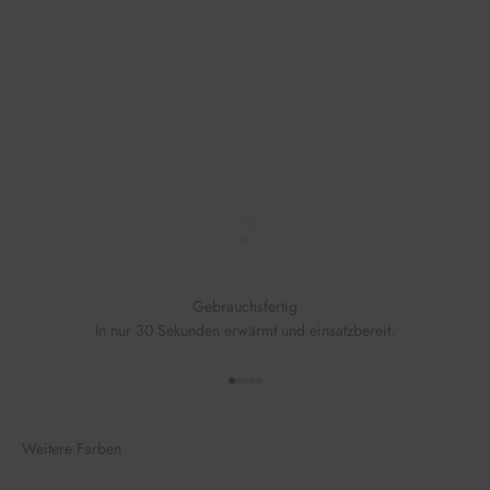
Gebrauchsfertig
In nur 30 Sekunden erwärmt und einsatzbereit.
Gehe zu Element 1
Gehe zu Element 2
Gehe zu Element 3
Gehe zu Element 4
Gehe zu Element 5
Weitere Farben