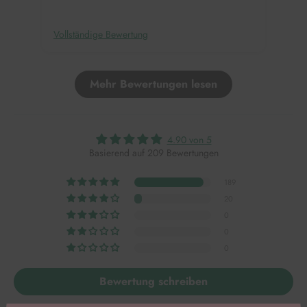
Vollständige Bewertung
Voll
Mehr Bewertungen lesen
4.90 von 5
Basierend auf 209 Bewertungen
189
20
0
0
0
Bewertung schreiben