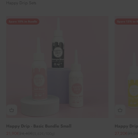
Happy Drip Sets
Spare 10% im Bundle
Spare 13% im B
Happy Drip - Basic Bundle Small
Happy Drip 
Angebot
Regulärer Preis
Angebot
Regul
21,90€
24,40€
27,20€
31,2
(5,62€/100g)