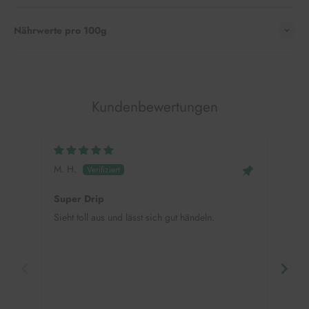
Nährwerte pro 100g
Kundenbewertungen
M. H.
Mei
Super Drip
Hap
Sieht toll aus und lässt sich gut händeln.
Supe
mehr
eink
Deko