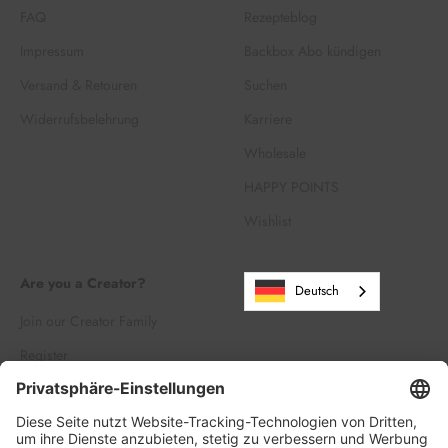
FAQ
Rezepteblog
Impressum
Backbox Abo kündigen
Versand & Retouren
Suchen
Widerrufsbelehrung
Karriere
Wholesale
HAPPY POINTS
Wishlist
Are you a Creator?
Deutsch
Join our Creator Family
Register
Log in