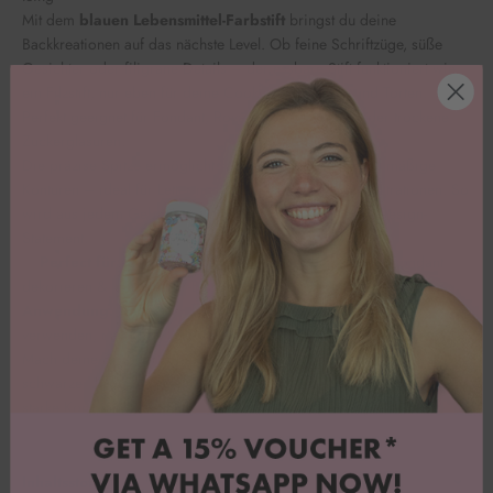
Mit dem
blauen Lebensmittel-Farbstift
bringst du deine
Backkreationen auf das nächste Level. Ob feine Schriftzüge, süße
Gesichter oder filigrane Details – der essbare Stift funktioniert wie
ein Filzstift, nur eben für deine Cookies, Cupcakes und Torten.
Perfekt geeignet für Fondant, Royal Icing, Marzipan oder trockene
Zuckerglasuren.
Die präzise Spitze ermöglicht saubere Linien und gleichmäßige
Konturen – ideal für Letterings, Outlines oder kleine Illustrationen. So
wird aus jedem Gebäck im Handumdrehen ein echtes Design-
Statement.
✨
Perfect für:
Kekse bemalen, Cake Toppers gestalten, Fondant
dekorieren & kreative DIY-Backprojekte.
Anwendung:
Am besten auf trockenen, festen Oberflächen
verwenden, damit die Farbe gleichmäßig haftet und intensiv wirkt.
Mach deine Backwerke persönlich, kreativ und einzigartig – mit dem
schwarzen Lebensmittel-Farbstift für detailverliebte Designs und
starke Kontraste.
Inhaltsstoffe