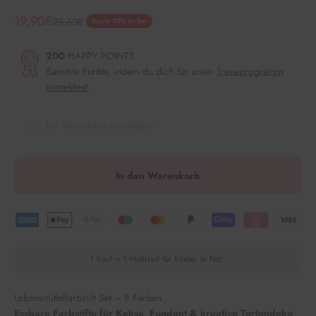
Angebot
19,90€
Regulärer Preis
25,60€
Spare 22% im Set
200
HAPPY POINTS
Sammle Punkte, indem du dich für unser
Treueprogramm
anmeldest
.
Zur Wunschliste hinzufügen
In den Warenkorb
1 Kauf = 1 Mahlzeit für Kinder in Not.
Lebensmittelfarbstift Set – 8 Farben
Essbare Farbstifte für Kekse, Fondant & kreative Tortendeko