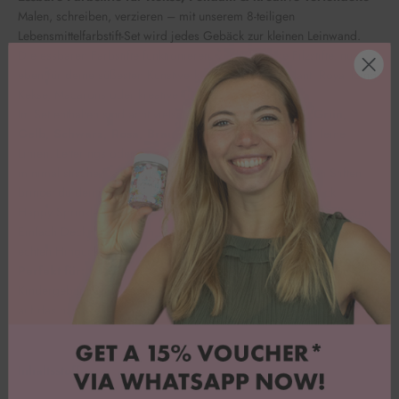
Malen, schreiben, verzieren – mit unserem 8-teiligen
Lebensmittelfarbstift-Set wird jedes Gebäck zur kleinen Leinwand.
Die essbaren Farbstifte funktionieren wie klassische Filzstifte, nur
eben für deine süßesten Kunstwerke: perfekt für Fondant, Royal Icing,
Kekse, Macarons oder kreative Torten-Details.
Im Set enthalten sind acht vielseitige Farben:
Rot, Blau, Grün,
Gelb, Schwarz, Rosa, Braun und Orange
– ideal für feine
Linien, Letterings oder verspielte Illustrationen. Egal ob
minimalistische Designs oder bunte Statements: Mit diesen Stiften
bringst du deine Backideen schnell und präzise aufs Gebäck.
Happy Sprinkles bedeutet: kreativ sein ohne komplizierte Techniken.
Einfach Deckel abnehmen, losmalen und deine Kreationen zum
echten Hingucker machen. ✨
Perfekt für:
Kekse verzieren, Cake Lettering, DIY-Backprojekte,
Kindergeburtstage, kreative Geschenkideen & alle, die ihre Backkunst
auf das nächste Level bringen wollen.
Inhaltsstoffe