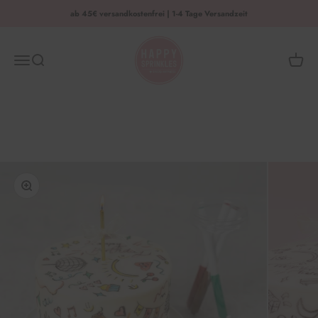
Zum Inhalt springen
ab 45€ versandkostenfrei | 1-4 Tage Versandzeit
HAPPY SPRINKLES | D2C
Menü
Suche
Waren
Bild vergrößern