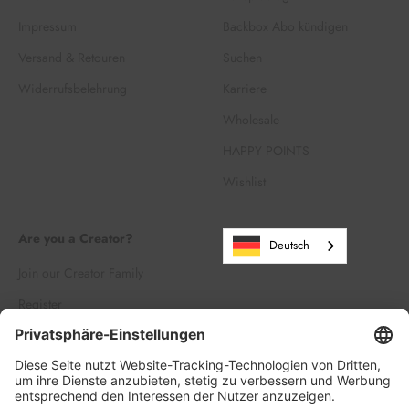
Impressum
Backbox Abo kündigen
Versand & Retouren
Suchen
Widerrufsbelehrung
Karriere
Wholesale
HAPPY POINTS
Wishlist
Are you a Creator?
Deutsch
Join our Creator Family
Register
Log in