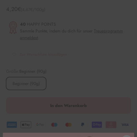
Angebot
4,20€
(4,67€/100g)
40
HAPPY POINTS
Sammle Punkte, indem du dich für unser
Treueprogramm
anmeldest
.
Zur Wunschliste hinzufügen
Größe:
Beginner (90g)
Beginner (90g)
In den Warenkorb