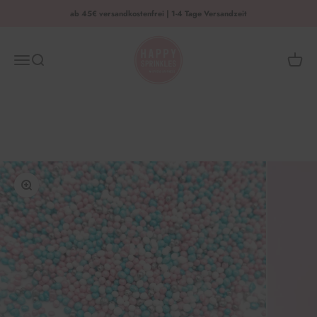
Zum Inhalt springen
ab 45€ versandkostenfrei | 1-4 Tage Versandzeit
HAPPY SPRINKLES | D2C
Menü
Suche
Waren
Bild vergrößern