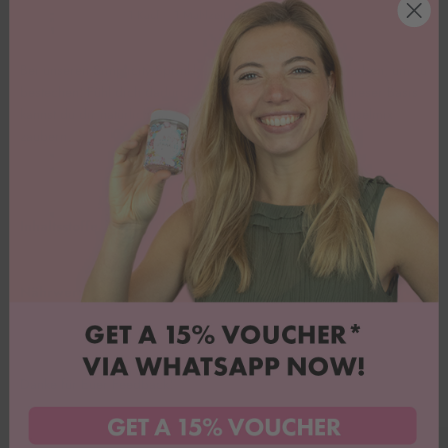
1 Kauf = 1 Mahlzeit für Kinder in Not.
Bei unseren Simplicity Sprinkles bedarf es nur wenige Farben, um zu
bestechen! Fühl dich dadurch aber nicht gebremst! Mit dieser Basis
kannst du dir natürlich auch deinen eigenen Wunschstreuselmix
zaubern.
Inhaltsstoffe
Nährwerte pro 100g
Danke für Euer Feedback!