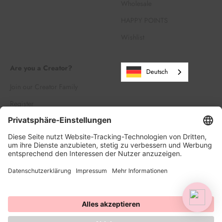
Wholesale
HAPPY POINTS
Wishlist
Are you a Creator?
Deutsch
Join our Creator Family
Register
Log in