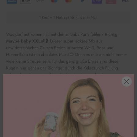
1 Kauf = 1 Mahlzeit für Kinder in Not.
Was darf auf keinen Fall auf deiner Baby Party fehlen? Richtig -
Maybe Baby XXL👶🤰
Dieser super leckere Mix aus
unwiderstehlichen Crunch Perlen in zartem Weiß, Rosa und
Himmelblau ist ein absolutes Muss!😍 Denn es
müssen nicht immer
viele kleine Streusel sein, für das ganz große Etwas sind diese
Kugeln hier genau das Richtige:
durch die Kekscrunch Füllung
schmecken sie genauso himmlisch, wie sie aussehen!
Durchmesser der Perlen beträgt ca. 1,5 cm.
Bitte beachte: Unsere Ware wird ungekühlt versendet.
Inhaltsstoffe
Nährwerte pro 100g