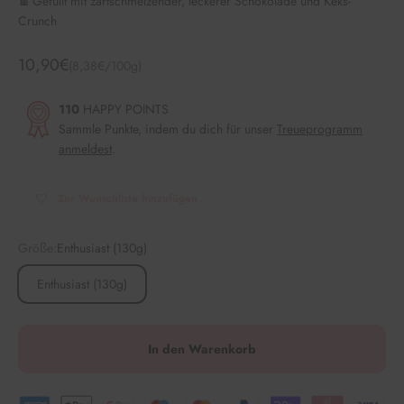
🍫 Gefüllt mit zartschmelzender, leckerer Schokolade und Keks-
Crunch
Angebot
10,90€
(8,38€/100g)
110
HAPPY POINTS
Sammle Punkte, indem du dich für unser
Treueprogramm
anmeldest
.
Zur Wunschliste hinzufügen
Größe:
Enthusiast (130g)
Enthusiast (130g)
In den Warenkorb