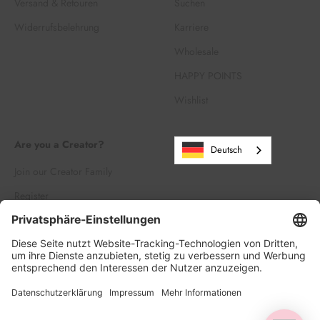
Versand & Retouren
Suchen
Widerrufsbelehrung
Karriere
Wholesale
HAPPY POINTS
Wishlist
Are you a Creator?
Deutsch
Join our Creator Family
Register
Log in