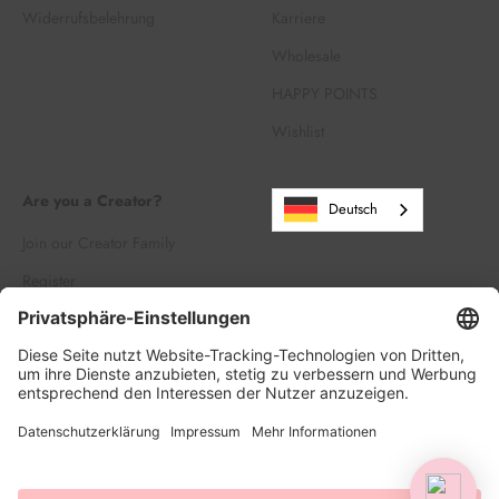
Widerrufsbelehrung
Karriere
Wholesale
HAPPY POINTS
Wishlist
Are you a Creator?
Deutsch
Join our Creator Family
Register
Log in