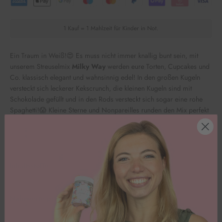
1 Kauf = 1 Mahlzeit für Kinder in Not.
Ein Traum in Weiß!😍 Es muss nicht immer knallig bunt sein, mit
unserem Streuselmix
Milky Way
werden eure Torten, Cupcakes und
Co. klassisch elegant und wahnsinnig edel! In den großen Kugeln
versteckt sich leckerer Kekscrunch, die kleinen Kugeln sind mit
Schokolade gefüllt und in den Rods versteckt sich sogar eine rohe
Spaghetti!😱 Kleine Sterne und Nonpareilles runden den Mix perfekt
ab 😍
Bitte beachte: Unsere Ware wird ungekühlt versendet.
Inhaltsstoffe
Nährwerte pro 100g