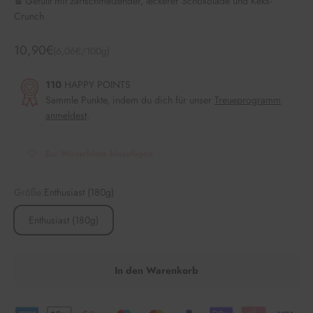
🍫 Gefüllt mit zartschmelzender, leckerer Schokolade und Keks-
Crunch
Angebot
10,90€
(6,06€/100g)
110
HAPPY POINTS
Sammle Punkte, indem du dich für unser
Treueprogramm
anmeldest
.
Zur Wunschliste hinzufügen
Größe:
Enthusiast (180g)
Enthusiast (180g)
In den Warenkorb