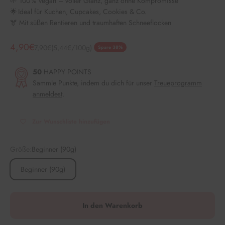
🌱 100 % vegan – voller Glanz, ganz ohne Kompromisse
🌟 Ideal für Kuchen, Cupcakes, Cookies & Co.
🫎 Mit süßen Rentieren und traumhaften Schneeflocken
Angebot
4,90€
Regulärer Preis
7,90€
(5,44€/100g)
Spare 38%
50
HAPPY POINTS
Sammle Punkte, indem du dich für unser
Treueprogramm
anmeldest
.
Zur Wunschliste hinzufügen
Größe:
Beginner (90g)
Beginner (90g)
In den Warenkorb