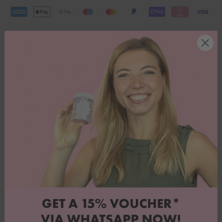
1 Kauf = 1 Mahlzeit für Kinder in Not.
Dieser vegane Streusel-Mix vereint Winterwunder und Waldmagie
miteinander. 🦌✨ Die festlichen Farben bringen den Charme des
Winters und den Zauber des Waldes im Handumdrehen auf deine
winterliche Backkreationen. 🌟 Der festliche Touch bringt Freude in
deine Weihnachtsbäckerei, egal ob Cupcakes, Plätzchen,
Schokolade oder vieles mehr, mit den süßen Deer-Köpfchen und
bezaubernden Schneeflöckchen wird alles zu einem optischen
Leckerbissen! ❄️
Inhaltsstoffe
Nährwerte pro 100g