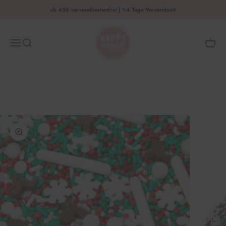
Zum Inhalt springen
ab 45€ versandkostenfrei | 1-4 Tage Versandzeit
HAPPY SPRINKLES | D2C
Menü
Suche
Waren
Bild vergrößern