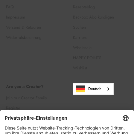
FAQ
Rezepteblog
Impressum
Backbox Abo kündigen
Versand & Retouren
Suchen
Widerrufsbelehrung
Karriere
Wholesale
HAPPY POINTS
Wishlist
Are you a Creator?
Deutsch
Join our Creator Family
Register
Log in