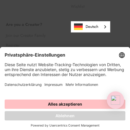
Wishlist
Are you a Creator?
Deutsch
Join our Creator Family
Register
Log in
© 2026, HAPPY SPRINKLES | D2C. Powered by Shopify