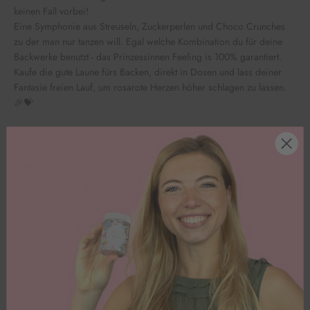
keinen Fall vorbei!
Eine Symphonie aus Streuseln, Zuckerperlen und Choco Crunches
zu der man nur tanzen will. Egal welche Kombination du für deine
Backwerke benutzt - das Prinzessinnen Feeling is 100% garantiert.
Kaufe die gute Laune fürs Backen, direkt in Dosen und lass deiner
Fantasie freien Lauf, um rosarote Herzen höher schlagen zu lassen.
🎉💝
Inhaltsstoffe
Nährwerte pro 100g
Kundenbewertungen