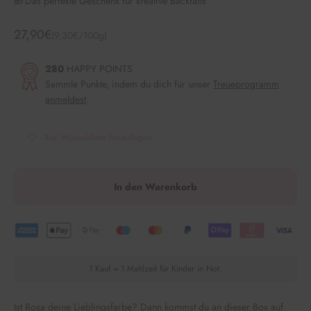
🎁 Das perfekte Geschenk für kreative Backfans
Angebot
27,90€
(9,30€/100g)
280
HAPPY POINTS
Sammle Punkte, indem du dich für unser
Treueprogramm
anmeldest
.
Zur Wunschliste hinzufügen
In den Warenkorb
1 Kauf = 1 Mahlzeit für Kinder in Not.
Ist Rosa deine Lieblingsfarbe? Dann kommst du an dieser Box auf