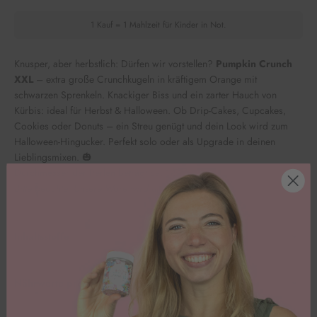
1 Kauf = 1 Mahlzeit für Kinder in Not.
Knusper, aber herbstlich: Dürfen wir vorstellen?
Pumpkin Crunch
XXL
– extra große Crunchkugeln in kräftigem Orange mit
schwarzen Sprenkeln. Knackiger Biss und ein zarter Hauch von
Kürbis: ideal für Herbst & Halloween. Ob Drip-Cakes, Cupcakes,
Cookies oder Donuts – ein Streu genügt und dein Look wird zum
Halloween-Hingucker. Perfekt solo oder als Upgrade in deinen
Lieblingsmixen. 🎃
Durchmesser der Perlen beträgt ca. 1,5 cm.
Bitte beachte: Unsere Ware wird ungekühlt versendet.
Inhaltsstoffe
Nährwerte pro 100g