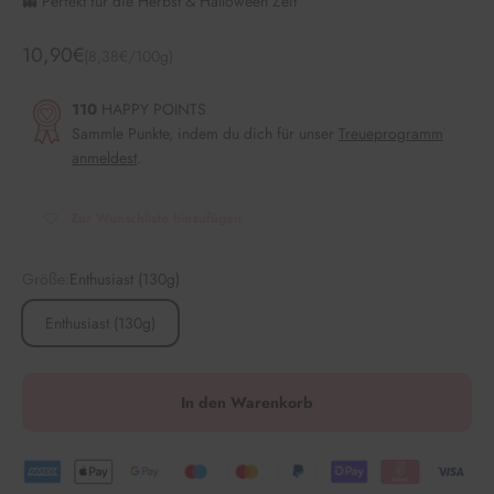
👻 Perfekt für die Herbst & Halloween Zeit
Angebot
10,90€
(8,38€/100g)
110
HAPPY POINTS
Sammle Punkte, indem du dich für unser
Treueprogramm
anmeldest
.
Zur Wunschliste hinzufügen
Größe:
Enthusiast (130g)
Enthusiast (130g)
In den Warenkorb