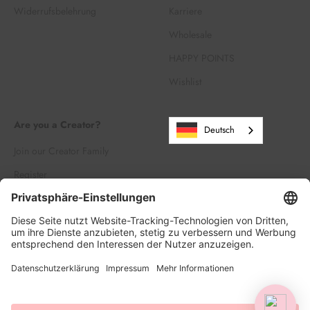
Widerrufsbelehrung
Karriere
Wholesale
HAPPY POINTS
Wishlist
Are you a Creator?
Deutsch
Join our Creator Family
Register
Log in