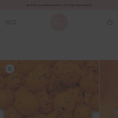
Zum Inhalt springen
ab 45€ versandkostenfrei | 1-4 Tage Versandzeit
HAPPY SPRINKLES | D2C
Menü
Suche
Waren
Bild vergrößern