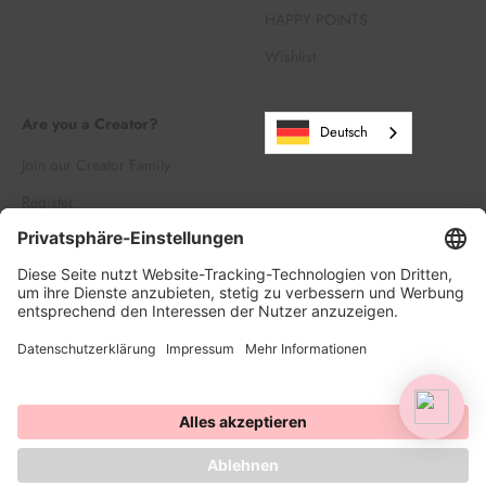
HAPPY POINTS
Wishlist
Are you a Creator?
Deutsch
Join our Creator Family
Register
Log in
© 2026, HAPPY SPRINKLES | D2C. Powered by Shopify