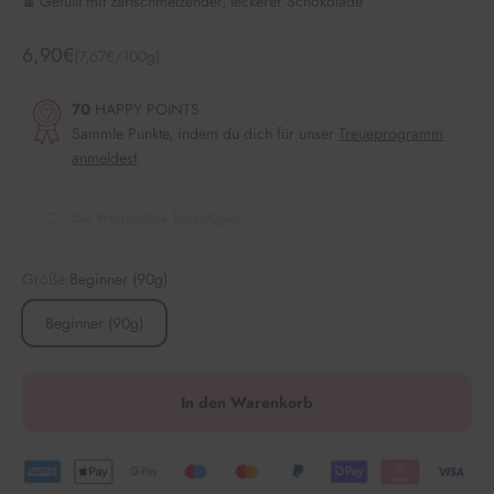
🍫 Gefüllt mit zartschmelzender, leckerer Schokolade
Angebot
6,90€
(7,67€/100g)
70
HAPPY POINTS
Sammle Punkte, indem du dich für unser
Treueprogramm
anmeldest
.
Zur Wunschliste hinzufügen
Größe:
Beginner (90g)
Beginner (90g)
In den Warenkorb