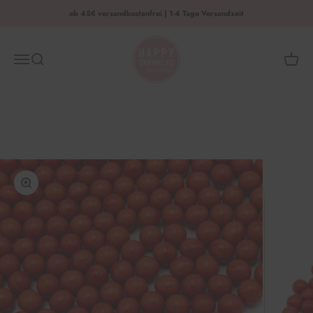
Zum Inhalt springen
ab 45€ versandkostenfrei | 1-4 Tage Versandzeit
HAPPY SPRINKLES | D2C
Menü
Suche
Waren
Bild vergrößern