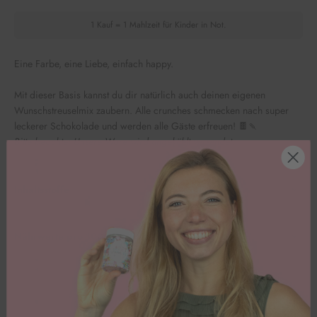
1 Kauf = 1 Mahlzeit für Kinder in Not.
Eine Farbe, eine Liebe, einfach happy.
Mit dieser Basis kannst du dir natürlich auch deinen eigenen
Wunschstreuselmix zaubern. Alle crunches schmecken nach super
leckerer Schokolade und werden alle Gäste erfreuen!
🍫🍡
Bitte beachte: Unsere Ware wird ungekühlt versendet.
Inhaltsstoffe
Nährwerte pro 100g
Kundenbewertungen