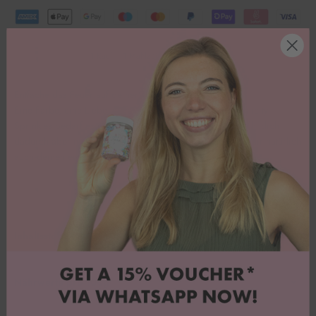
1 Kauf = 1 Mahlzeit für Kinder in Not.
Entfache das Feuer auf deiner Torte!
Eine Farbe, eine Liebe, einfach happy. Bei unseren Simplicity
Sprinkles bedarf es nur einer Farbe, um zu bestechen! Fühl dich
dadurch aber nicht gebremst! Mit dieser Basis kannst du dir natürlich
auch deinen eigenen Wunschstreuselmix zaubern. 🍒
Inhaltsstoffe
Nährwerte pro 100g