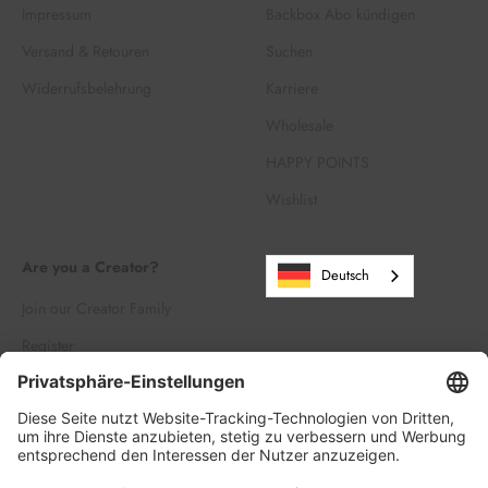
Impressum
Backbox Abo kündigen
Versand & Retouren
Suchen
Widerrufsbelehrung
Karriere
Wholesale
HAPPY POINTS
Wishlist
Are you a Creator?
Deutsch
Join our Creator Family
Register
Log in