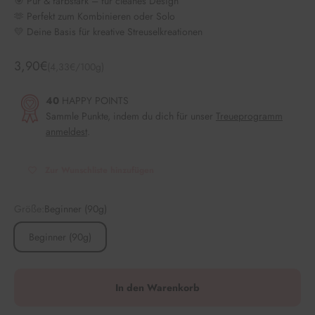
🎯 Pur & farbstark – für cleanes Design
🫶 Perfekt zum Kombinieren oder Solo
💛 Deine Basis für kreative Streuselkreationen
Angebot
3,90€
(4,33€/100g)
40
HAPPY POINTS
Sammle Punkte, indem du dich für unser
Treueprogramm
anmeldest
.
Zur Wunschliste hinzufügen
Größe:
Beginner (90g)
Beginner (90g)
In den Warenkorb