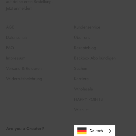
auf deine erste Bestellung.
Jetzt anmelden!
AGB
Kundenservice
Datenschutz
Über uns
FAQ
Rezepteblog
Impressum
Backbox Abo kündigen
Versand & Retouren
Suchen
Widerrufsbelehrung
Karriere
Wholesale
HAPPY POINTS
Wishlist
Are you a Creator?
Deutsch