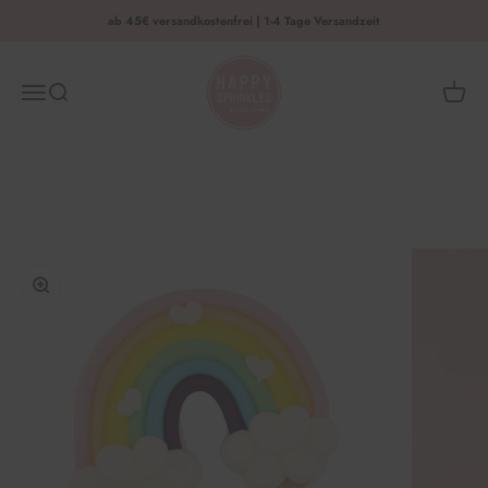
Zum Inhalt springen
ab 45€ versandkostenfrei | 1-4 Tage Versandzeit
HAPPY SPRINKLES | D2C
Menü
Suche
Waren
Bild vergrößern