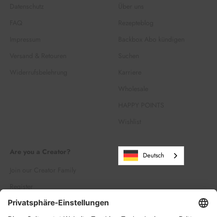
Datenschutz
Über uns
FAQ
Rezepteblog
Impressum
Backbox Abo kündigen
Versand & Retouren
Suchen
Widerrufsbelehrung
Karriere
Wholesale
HAPPY POINTS
Wishlist
Are you a Creator?
Deutsch
Join our Creator Family
Register
Log in