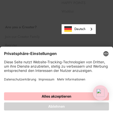
HAPPY POINTS
Wishlist
Are you a Creator?
Deutsch
Join our Creator Family
Register
Log in
© 2026, HAPPY SPRINKLES | D2C. Powered by Shopify