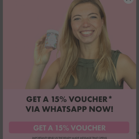
Diese Stifte sehen nicht nur verdammt echt aus, sie schmecken auch
noch köstlich, denn sie sind aus feinster, weißer Schokolade!
Die typische sechskantform der Bleistifte ist hier nachempfunden; auf
der Unterseite sind sie aber abgeflacht, um besser dekoriert werden
zu können.
Maße: 75x7x5mm
Farben: gelb, rot, grün, blau
Menge: 8 Stück
Inhaltsstoffe
Danke für Euer Feedback!