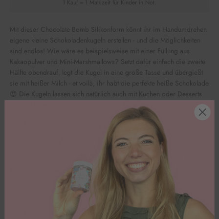
1 Kauf = 1 Mahlzeit für Kinder in Not.
Mit dieser Chocolate Bomb Silikonform könnt ihr im Handumdrehen
eigene kleine Schokoladenkugeln erstellen - und die Möglichkeiten
sind endlos! Wie wäre es beispielsweise mit einer Füllung aus
Kakaopulver und Mini-Marshmallows? Setzt dafür einfach die zweite
Hälfte obendrauf, legt die Kugel in eine große Tasse und übergießt
sie mit heißer Milch - et voilà, ihr habt die perfekte heiße Schokolade
😍 Die Kugeln lassen sich natürlich auch mit Kuchen oder Desserts
aller Art füllen - probiert es aus!
Die Kugeln haben einen Durchmesser von 5cm.
Der Vorteil von Silikon gegenüber herkömmlichen Formen: Du
kannst die ausgehärtete Schokolade ohne Brechen herauslösen.
Hinzu kommt, dass diese Silikonform sogar Mikrowellen-, Backofen-,
Gefrierschrank-, und Spülmaschinenfest ist! (-40°C bis 220°C). Die
Kugeln haben einen Durchmesser von 5cm.