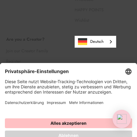
HAPPY POINTS
Wishlist
Are you a Creator?
Deutsch
Join our Creator Family
Register
Log in
© 2026, HAPPY SPRINKLES | D2C. Powered by Shopify