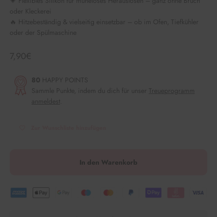
💗 Flexibles Silikon für müheloses Herauslösen – ganz ohne Bruch
oder Kleckerei
🔥 Hitzebeständig & vielseitig einsetzbar – ob im Ofen, Tiefkühler
oder der Spülmaschine
Angebot
7,90€
80
HAPPY POINTS
Sammle Punkte, indem du dich für unser
Treueprogramm
anmeldest
.
Zur Wunschliste hinzufügen
In den Warenkorb