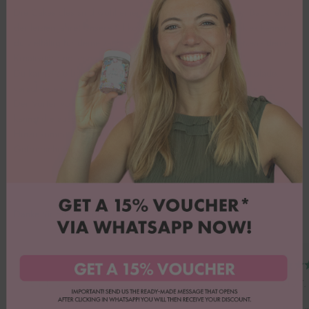
Die Cakesicles sind wohl einer der größten und süßesten Backtrends
der letzten Jahre! Unsere Silikonformen von Happy Sprinkles kannst
du vielfältig für deine zauberhaften Backkreationen einsetzen - deiner
Kreativität sind keine Grenzen gesetzt! 🤩
Du kannst sie beispielsweise für leckere Formen aus Schokolade,
verschiedene Mousse, Raw Cakes oder Eiswürfel verwenden. 🍫🧊
Der Vorteil von Silikon gegenüber herkömmlichen Formen: Du
kannst die ausgehärtete Schokolade ohne Brechen herauslösen.
Hinzu kommt, dass diese Silikonform sogar Mikrowellen-, Backofen-,
Gefrierschrank-, und Spülmaschinenfest ist! (-40°C bis 220°C).
Danke für Euer Feedback!
Emily B.
Heike T.