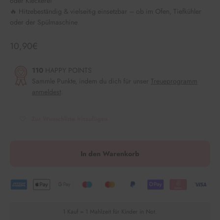
oder Kleckerei
🔥 Hitzebeständig & vielseitig einsetzbar – ob im Ofen, Tiefkühler
oder der Spülmaschine
Angebot
10,90€
110
HAPPY POINTS
Sammle Punkte, indem du dich für unser
Treueprogramm
anmeldest
.
Zur Wunschliste hinzufügen
In den Warenkorb
1 Kauf = 1 Mahlzeit für Kinder in Not.