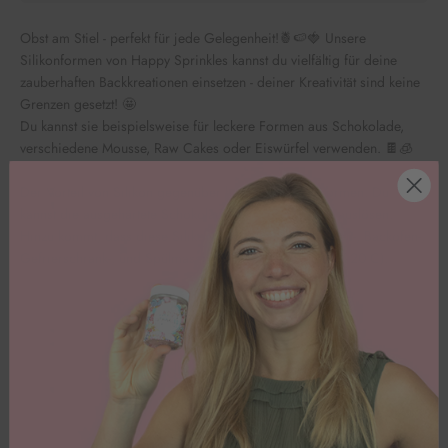
Obst am Stiel - perfekt für jede Gelegenheit!🍍🍉🍓 Unsere
Silikonformen von Happy Sprinkles kannst du vielfältig für deine
zauberhaften Backkreationen einsetzen - deiner Kreativität sind keine
Grenzen gesetzt! 🤩
Du kannst sie beispielsweise für leckere Formen aus Schokolade,
verschiedene Mousse, Raw Cakes oder Eiswürfel verwenden. 🍫🧊
Der Vorteil von Silikon gegenüber herkömmlichen Formen: Du
kannst die ausgehärtete Schokolade ohne Brechen herauslösen.
Hinzu kommt, dass diese Silikonform sogar Mikrowellen-, Backofen-,
Gefrierschrank-, und Spülmaschinenfest ist! (-40°C bis 220°C).
Kundenbewertungen