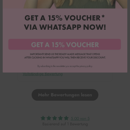
Andrea R.
gute Qualität
Ich bin sehr zufrieden mit den Produkten von
Happy Sprinkles. Mit den Silikonformen lässt sich
sehr gut arbeiten und backen. Daumen hoch und
weiter so :)
Vollständige Bewertung
Mehr Bewertungen lesen
5.00 von 5
Basierend auf 1 Bewertung