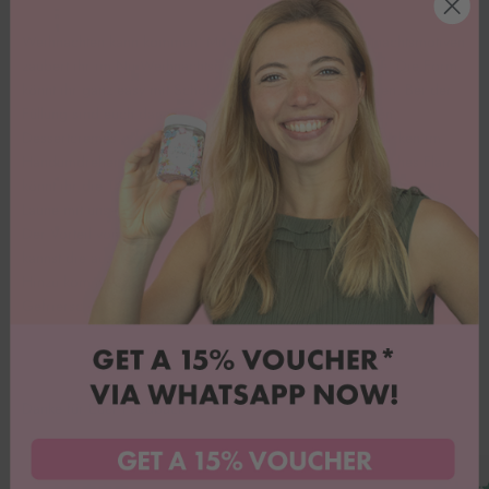
Weihnachten kann kommen! Mit 6 verschiedenen Weihnachtsmotiven
zaubert ihr im Nu Weihnachtsmagie zu euch nach Hause! Die Form
könnt ihr ganz easy mit Schokolade eurer Wahl auskleiden. Bei der
Füllung sind euch dann keine Grenzen gesetzt: ob Kuchen,
Dessertcremes oder Eiscreme, die kleinen Törtchen verzücken im
Handumdrehen einfach Jeden! Für besonders weihnachtliches Flair
könnt ihr die Törtchen nach dem Herauslösen noch nach Lust und
Laune mit unseren Happy Sprinkles Streuseln verzieren ✨
Der Vorteil von Silikon gegenüber herkömmlichen Formen: Du
kannst die ausgehärtete Schokolade ohne Brechen herauslösen.
Hinzu kommt, dass diese Silikonform sogar Mikrowellen-, Backofen-,
Gefrierschrank-, und Spülmaschinenfest ist! (-40°C bis 220°C).
Danke für Euer Feedback!