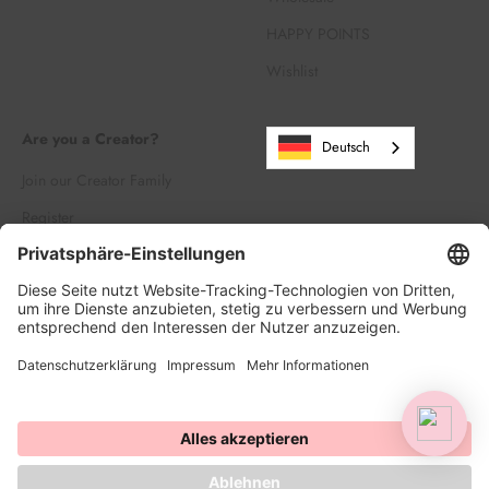
HAPPY POINTS
Wishlist
Are you a Creator?
Deutsch
Join our Creator Family
Register
Log in
© 2026, HAPPY SPRINKLES | D2C. Powered by Shopify