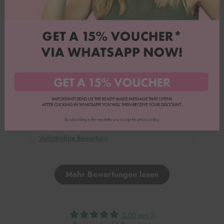
Nadine U.
Umsetzung toller Ideen
Mit den Silikonformen von Happy Sprinkles kann
man vieles zaubern, ob Schoki, Eis oder
Kuchenteig. Ich bin wirklich begeistert von der
Qualität.
Vollständige Bewertung
Mehr Bewertungen lesen
5.00 von 5