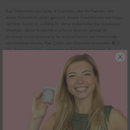
Zum Dekorieren von Torten & Cupcakes oder für Pralinen - mit
dieser Silikonform wird's gemacht. Unsere Silikonformen von Happy
Sprinkles kannst du vielfältig für deine zauberhaften Backkreationen
einsetzen - deiner Kreativität sind keine Grenzen gesetzt! 🤩
Du kannst sie beispielsweise für leckere Formen aus Schokolade,
verschiedene Mousse, Raw Cakes oder Eiswürfel verwenden. 🍫🧊
Der Vorteil von Silikon gegenüber herkömmlichen Formen: Du
kannst die ausgehärtete Schokolade ohne Brechen herauslösen.
Hinzu kommt, dass diese Silikonform sogar Mikrowellen-, Backofen-,
Gefrierschrank-, und Spülmaschinenfest ist! (-40°C bis 220°C). Damit
gelingt dir ganz einfach die schönste Tortendeko!
Maße sind ca. 20 cm x10 cm x 2 cm ( ein Herz ist 2,5cm groß )
Kundenbewertungen