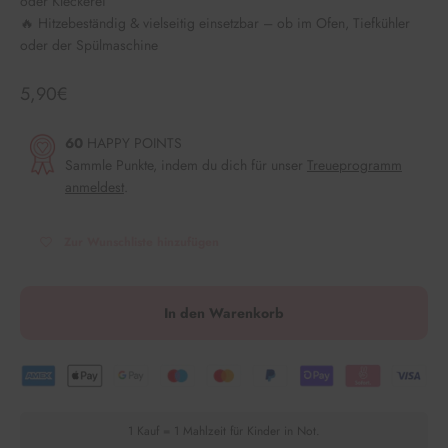
oder Kleckerei
🔥 Hitzebeständig & vielseitig einsetzbar – ob im Ofen, Tiefkühler
oder der Spülmaschine
Angebot
5,90€
60
HAPPY POINTS
Sammle Punkte, indem du dich für unser
Treueprogramm
anmeldest
.
Zur Wunschliste hinzufügen
In den Warenkorb
1 Kauf = 1 Mahlzeit für Kinder in Not.