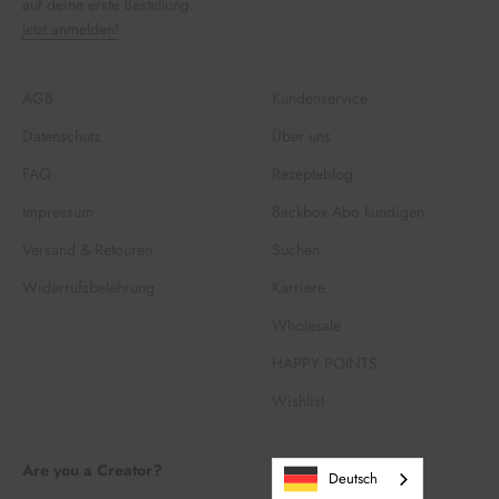
auf deine erste Bestellung.
Jetzt anmelden!
AGB
Kundenservice
Datenschutz
Über uns
FAQ
Rezepteblog
Impressum
Backbox Abo kündigen
Versand & Retouren
Suchen
Widerrufsbelehrung
Karriere
Wholesale
HAPPY POINTS
Wishlist
Are you a Creator?
Deutsch