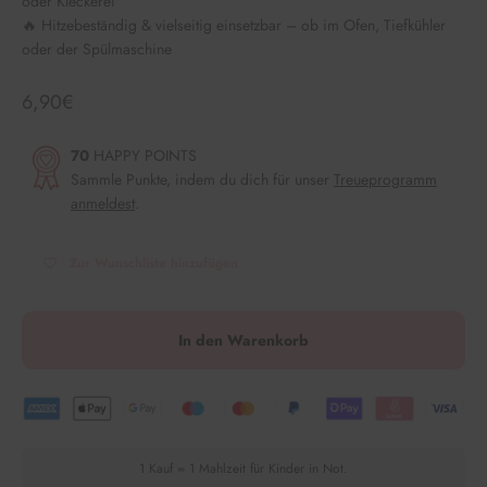
oder Kleckerei
🔥 Hitzebeständig & vielseitig einsetzbar – ob im Ofen, Tiefkühler
oder der Spülmaschine
Angebot
6,90€
70
HAPPY POINTS
Sammle Punkte, indem du dich für unser
Treueprogramm
anmeldest
.
Zur Wunschliste hinzufügen
In den Warenkorb
1 Kauf = 1 Mahlzeit für Kinder in Not.