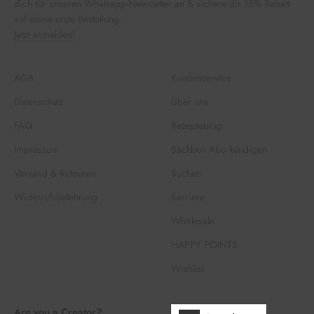
dich für unseren Whatsapp-Newsletter an & sichere dir 15% Rabatt
auf deine erste Bestellung.
Jetzt anmelden!
AGB
Kundenservice
Datenschutz
Über uns
FAQ
Rezepteblog
Impressum
Backbox Abo kündigen
Versand & Retouren
Suchen
Widerrufsbelehrung
Karriere
Wholesale
HAPPY POINTS
Wishlist
Are you a Creator?