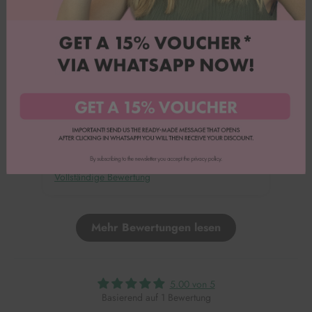
Vivian G.
Süße Schweinerei
Sehr niedliche Silikonform. Würde ich wieder
kaufen.
Vollständige Bewertung
Mehr Bewertungen lesen
5.00 von 5
Basierend auf 1 Bewertung