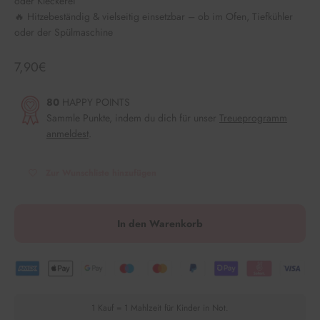
oder Kleckerei
🔥 Hitzebeständig & vielseitig einsetzbar – ob im Ofen, Tiefkühler
oder der Spülmaschine
Angebot
7,90€
80
HAPPY POINTS
Sammle Punkte, indem du dich für unser
Treueprogramm
anmeldest
.
Zur Wunschliste hinzufügen
In den Warenkorb
1 Kauf = 1 Mahlzeit für Kinder in Not.