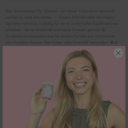
Das Glückssymbol für Silvester - mit dieser Silikonform kannst du
perfekt ins neue Jahr starten. ✨ Unsere Silikonformen von Happy
Sprinkles kannst du vielfältig für deine zauberhaften Backkreationen
einsetzen - deiner Kreativität sind keine Grenzen gesetzt! 🤩
Du kannst sie beispielsweise für leckere Formen aus Schokolade,
verschiedene Mousse, Raw Cakes oder Eiswürfel verwenden. 🍫🧊
Der Vorteil von Silikon gegenüber herkömmlichen Formen: Du
kannst die ausgehärtete Schokolade ohne Brechen herauslösen.
Hinzu kommt, dass diese Silikonform sogar Mikrowellen-, Backofen-,
Gefrierschrank-, und Spülmaschinenfest ist! (-40°C bis 220°C). Damit
gelingt dir ganz einfach die schönste Tortendeko!
Kundenbewertungen