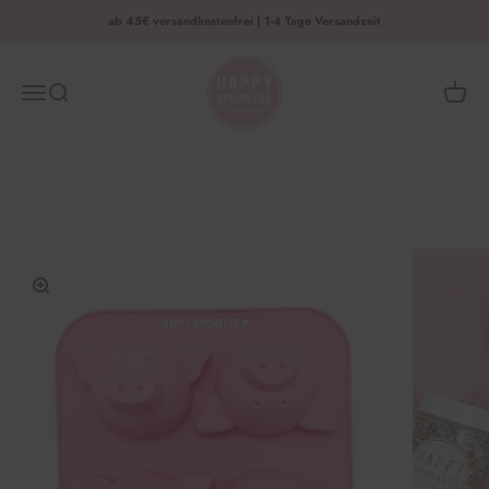
Zum Inhalt springen
ab 45€ versandkostenfrei | 1-4 Tage Versandzeit
HAPPY SPRINKLES | D2C
Menü
Suche
Waren
Bild vergrößern