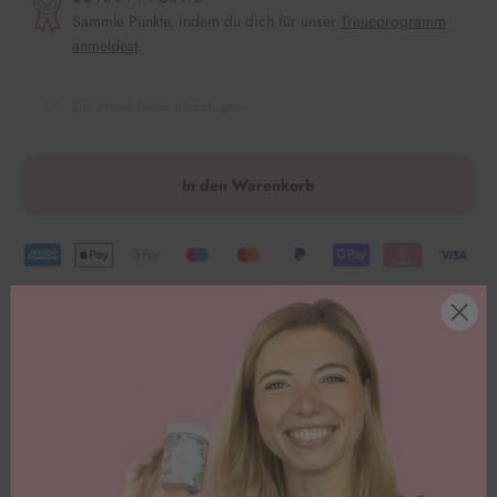
Sammle Punkte, indem du dich für unser
Treueprogramm
anmeldest
.
Zur Wunschliste hinzufügen
In den Warenkorb
1 Kauf = 1 Mahlzeit für Kinder in Not.
Durchmesser der Tülle an der Spitze: ca. 2,1 cm
Durchmesser unten: 3,3 cm
Höhe: ca. 4,1 cm