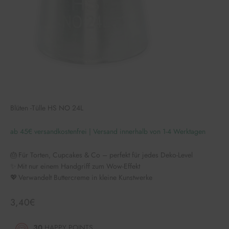
Blüten -Tülle HS NO 24L
ab 45€ versandkostenfrei | Versand innerhalb von 1-4 Werktagen
🎂 Für Torten, Cupcakes & Co – perfekt für jedes Deko-Level
✨ Mit nur einem Handgriff zum Wow-Effekt
💖 Verwandelt Buttercreme in kleine Kunstwerke
Angebot
3,40€
30
HAPPY POINTS