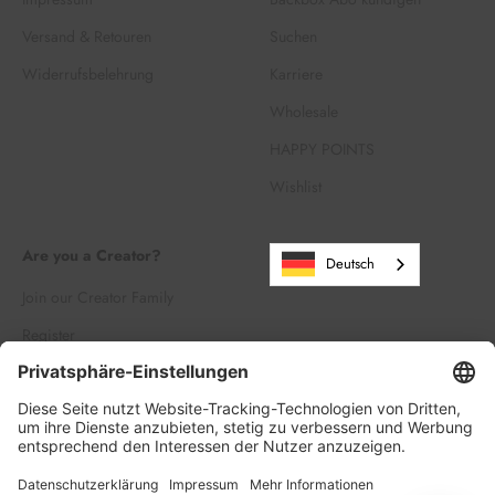
Versand & Retouren
Suchen
Widerrufsbelehrung
Karriere
Wholesale
HAPPY POINTS
Wishlist
Are you a Creator?
Deutsch
Join our Creator Family
Register
Log in