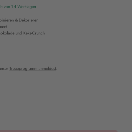
lb von 1-4 Werktagen
binieren & Dekorieren
ment
Schokolade und Keks-Crunch
 unser
Treueprogramm anmeldest
.