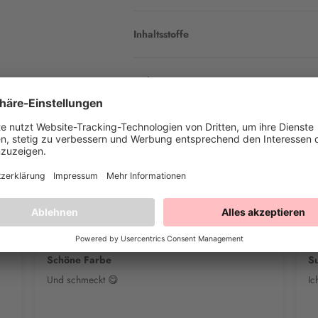
Inhaltsstoffe
Nährwerte pro 100g
Kundenbewertungen
Jacqueline H.
Li
Schöne Farbe
S
Und schmeckt 😋
Ic