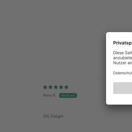
Anna K.
XXL Delight