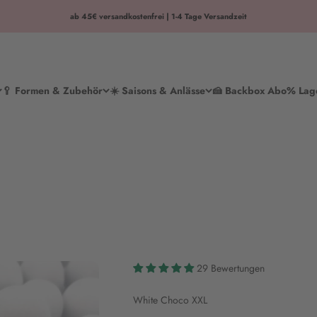
ab 45€ versandkostenfrei | 1-4 Tage Versandzeit
🥄 Formen & Zubehör
☀️ Saisons & Anlässe
🍰 Backbox Abo
% Lag
29 Bewertungen
White Choco XXL