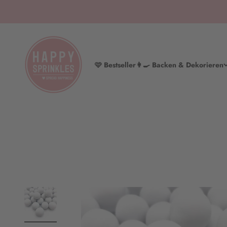
Zum Inhalt springen
HAPPY SPRINKLES | D2C
🩷 Bestseller
👩‍🍳 Backen & Dekorieren