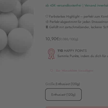
ab 45€ versandkostenfrei | Versand innerha
🤍 Farbstarkes Highlight – perfekt zum Kom
🎨 Perfekt abgestimmt für jeden Streuselmo
🍫 Gefüllt mit zartschmelzender, leckerer 
Angebot
10,90€
(9,08€/100g)
110
HAPPY POINTS
Sammle Punkte, indem du dich für
Zur Wunschliste hinzufügen
Größe:
Enthusiast (120g)
Enthusiast (120g)