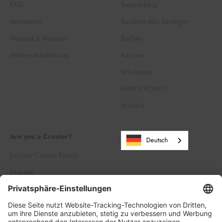
FAQ
Rezepteblog
Impressum
Backbox Abo kündigen
Versand & Retouren
Suchen
Widerrufsbelehrung
Karriere
Wholesale
HAPPY POINTS
Wishlist
Are you a Creator?
Deutsch
Join our Creator Family
Register
Log in