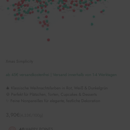
Xmas Simplicity
ab 45€ versandkostenfrei | Versand innerhalb von 1-4 Werktagen
🎄 Klassische Weihnachtsfarben in Rot, Weiß & Dunkelgrün
🍪 Perfekt für Plätzchen, Torten, Cupcakes & Desserts
✨ Feine Nonpareilles für elegante, festliche Dekoration
Angebot
3,90€
(4,33€/100g)
40
HAPPY POINTS