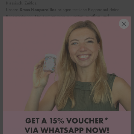
Klassisch. Zeitlos.
Unsere
Xmas Nonpareilles
bringen festliche Eleganz auf deine
Backkreationen. Die Kombination aus
roten, weißen und
dunkelgrünen Zuckerperlen
verleiht Torten, Cupcakes, Plätzchen
und Desserts im Handumdrehen einen klassischen Weihnachtslook.
Die feinen
Nonpareilles
eignen sich perfekt zum Verzieren von
Buttercreme, Cake Pops, Plätzchen, Schokolade oder
weihnachtlichen Desserts
und setzen dezente, stilvolle Akzente –
ganz ohne großen Aufwand.
Ob
Weihnachtsplätzchen, festliche Torten oder winterliche
Cupcakes
: Mit den
Xmas Nonpareilles
verleihst du jeder Kreation
den perfekten Christmas Glow.
Klassisch. Festlich. Magisch. ✨
Inhaltsstoffe
Nährwerte pro 100g