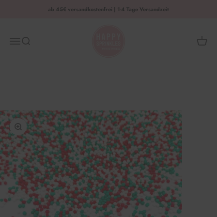
Zum Inhalt springen
ab 45€ versandkostenfrei | 1-4 Tage Versandzeit
HAPPY SPRINKLES | D2C
Menü
Suche
Waren
Bild vergrößern