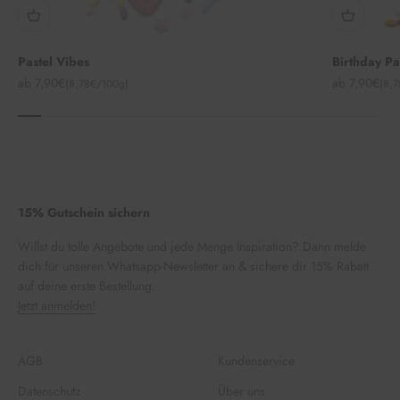
Pastel Vibes
Birthday P
Angebot
Angebot
ab 7,90€
ab 7,90€
(8,78€/100g)
(8,
15% Gutschein sichern
Willst du tolle Angebote und jede Menge Inspiration? Dann melde
dich für unseren Whatsapp-Newsletter an & sichere dir 15% Rabatt
auf deine erste Bestellung.
Jetzt anmelden!
AGB
Kundenservice
Datenschutz
Über uns