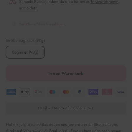
Sammle Punkte, indem du dich für unser
Treueprogramm
anmeldest
.
Zur Wunschliste hinzufügen
Größe:
Beginner (90g)
Beginner (90g)
In den Warenkorb
1 Kauf = 1 Mahlzeit für Kinder in Not.
Hol dir jetzt kreative Backideen und unsere besten Streusel-Tipps
direkt auf WhatsApp! 🎉 Egal, ob du Fragen hast oder nach neuen