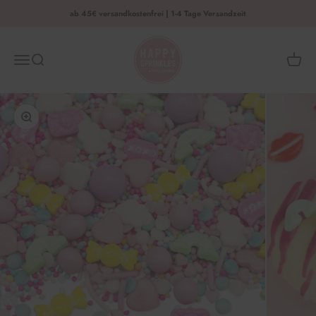
Zum Inhalt springen
ab 45€ versandkostenfrei | 1-4 Tage Versandzeit
HAPPY SPRINKLES | D2C
Menü
Suche
Waren
Bild vergrößern