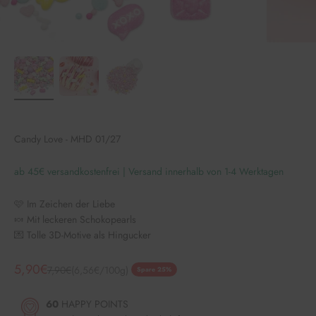
Candy Love - MHD 01/27
ab 45€ versandkostenfrei | Versand innerhalb von 1-4 Werktagen
🩷 Im Zeichen der Liebe
🍬 Mit leckeren Schokopearls
💌 Tolle 3D-Motive als Hingucker
Angebot
5,90€
Regulärer Preis
7,90€
(6,56€/100g)
Spare 25%
60
HAPPY POINTS