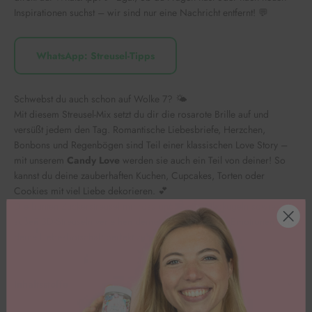
Inspirationen suchst – wir sind nur eine Nachricht entfernt! 💬
WhatsApp: Streusel-Tipps
Schwebst du auch schon auf Wolke 7? 🌤️
Mit diesem Streusel-Mix setzt du dir die rosarote Brille auf und
versüßt jedem den Tag. Romantische Liebesbriefe, Herzchen,
Bonbons und Regenbögen sind Teil einer klassischen Love Story
–
mit unserem
Candy Love
werden sie auch ein Teil von deiner! So
kannst du deine zauberhaften Kuchen, Cupcakes, Torten oder
Cookies mit viel Liebe dekorieren. 💕
Die bunten Zuckerstreusel mit rosa und lila Schokokugeln sowie
süßen 3D-Streuseln verleihen deinen Backkreationen Emotionen, um
deine Liebesbotschaft perfekt zu machen! 💌
Inhaltsstoffe