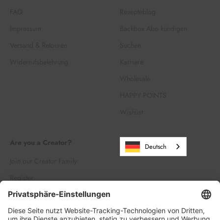
FAQ
Rezepteblog
Impressum
Backbox Abo kündigen
Versand & Retouren
Suchen
Widerrufsbelehrung
Karriere
Wholesale
HAPPY POINTS
Wishlist
Are you a Creator?
Deutsch
Join our Creator Family
Register
Log in