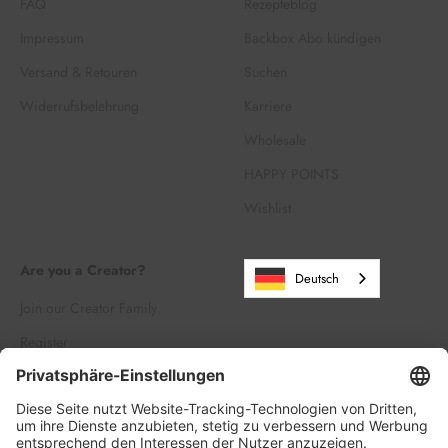
FAQ
Rezepteblog
Impressum
Backbox Abo kündigen
Versand & Retouren
Suchen
Widerrufsbelehrung
Karriere
Wholesale
HAPPY POINTS
Wishlist
Are you a Creator?
Deutsch
Join our Creator Family
Register
Log in