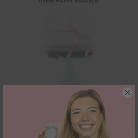
DEINE HAPPY BACKBOX
In den letzten Monaten haben wir gemeinsam mit der Back-
Bloggerin Emma von
@emmaslieblingsstuecke getüftelt und geplant und probiert,
bis unsere Köpfe gequalmt haben und wir am Ende absolut
und zu 1000% zufrieden waren!