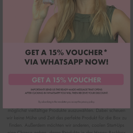
Woran wir so lange gearbeitet haben, wollen wir dir nun
endlich präsentieren!
Voilà: Die Happy Backbox
Alle zwei Monate erwarten dich tolle Überraschungen,
leckere und einzigartige Rezepte von Emma
höchstpersönlich und natürlich alles an Backzubehör, um die
Rezepte easy peasy zu Hause selbst umsetzen zu können!
Wir stecken ganz viel Zeit in die Recherche jedes einzelnen
Produktes und suchen für euch die tollsten neusten Trends
raus! Natürlich sind auch immer neue Happy Sprinkles mit
dabei:)
Worauf du dich verlassen kannst:
Jede Backbox wird immer wieder auf ein Neues mit viel
Liebe konzipiert. Dabei achten wir darauf,
möglichst vielfältige Produkte auszuwählen. Dabei scheuen
wir keine Mühe und Zeit das perfekte Produkt für die Box zu
finden. Außerdem möchten wir anderen, coolen Start-Ups
eine Chance geben, deren Produkte in der Happy Backbox