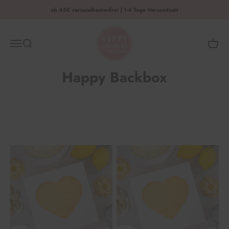
Zum Inhalt springen
ab 45€ versandkostenfrei | 1-4 Tage Versandzeit
HAPPY SPRINKLES | D2C
Menü
Suche
Waren
Happy Backbox