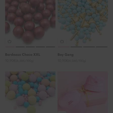
Bordeaux Choco XXL
Boy Gang
Angebot
Angebot
10,90€
10,90€
(8,38€/100g)
(6,06€/100g)