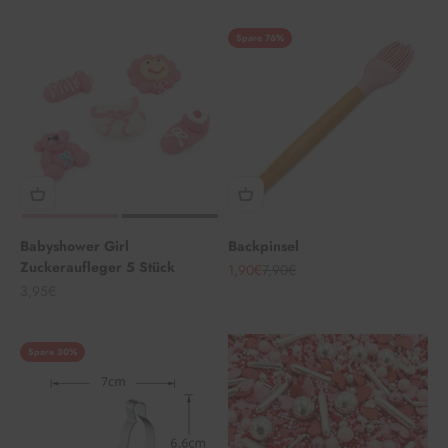
Spare 76%
Babyshower Girl
Backpinsel
Zuckeraufleger 5 Stück
Angebot
Regulärer Preis
1,90€
7,90€
Angebot
3,95€
Spare 30%