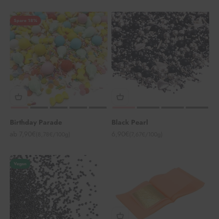
Spare 18%
Birthday Parade
Black Pearl
Angebot
Angebot
ab 7,90€
6,90€
(8,78€/100g)
(7,67€/100g)
Vegan