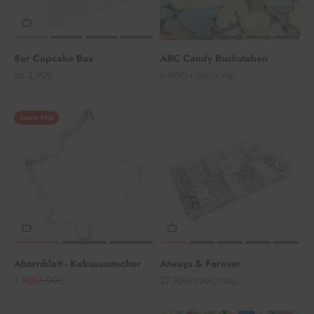
8er Cupcake Box
ABC Candy Buchstaben
Angebot
Angebot
ab 3,90€
6,90€
(4,06€/100g)
Spare 51%
Ahornblatt - Keksausstecher
Always & Forever
Angebot
Regulärer Preis
Angebot
1,90€
3,90€
27,90€
(9,30€/100g)