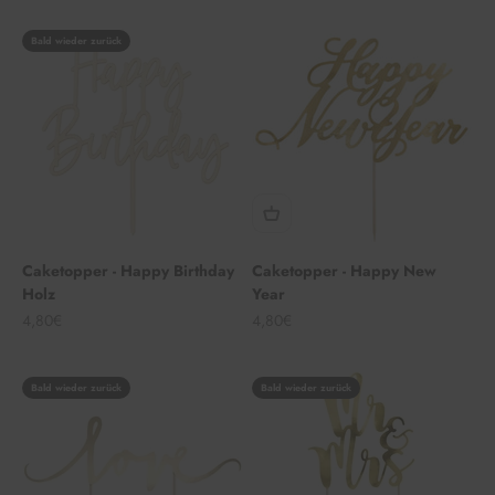
Bald wieder zurück
Caketopper - Happy Birthday
Caketopper - Happy New
Holz
Year
Angebot
Angebot
4,80€
4,80€
Bald wieder zurück
Bald wieder zurück