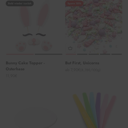
Bald wieder zurück
Spare 18%
Bunny Cake Topper -
But First, Unicorns
Osterhase
Angebot
ab 7,90€
(8,78€/100g)
Angebot
11,90€