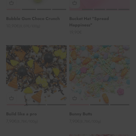
Bubble Gum Choco Crunch
Bucket Hat "Spread
Happiness"
Angebot
10,90€
(8,07€/100g)
Angebot
19,90€
Build like a pro
Bunny Butts
Angebot
Angebot
7,90€
7,90€
(8,78€/100g)
(8,78€/100g)