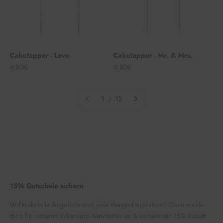
Caketopper - Love
Caketopper - Mr. & Mrs.
Angebot
Angebot
4,80€
4,80€
1 / 12
15% Gutschein sichern
Willst du tolle Angebote und jede Menge Inspiration? Dann melde
dich für unseren Whatsapp-Newsletter an & sichere dir 15% Rabatt