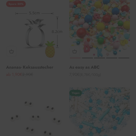
Spare 50%
Ananas- Keksausstecher
As easy as ABC
Angebot
Regulärer Preis
Angebot
ab 1,90€
2,90€
7,90€
(8,78€/100g)
Vegan