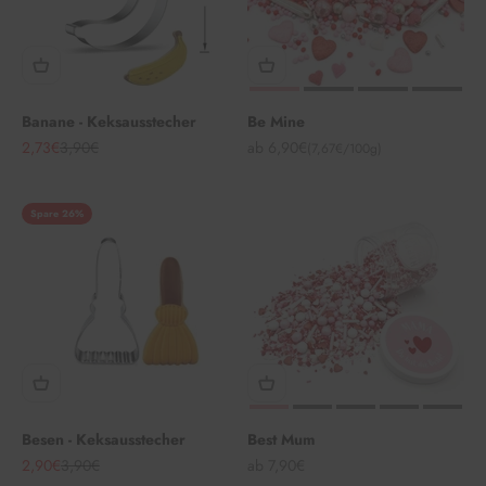
Banane - Keksausstecher
Be Mine
Angebot
Regulärer Preis
Angebot
2,73€
3,90€
ab 6,90€
(7,67€/100g)
Spare 26%
Besen - Keksausstecher
Best Mum
Angebot
Regulärer Preis
Angebot
2,90€
3,90€
ab 7,90€