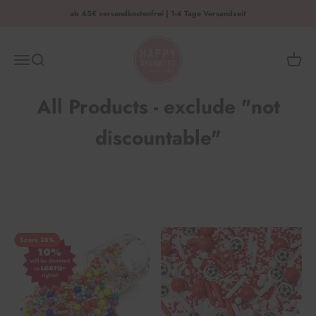
Zum Inhalt springen
ab 45€ versandkostenfrei | 1-4 Tage Versandzeit
HAPPY SPRINKLES | D2C
Menü
Suche
Waren
All Products - exclude "not
discountable"
Spare 28%