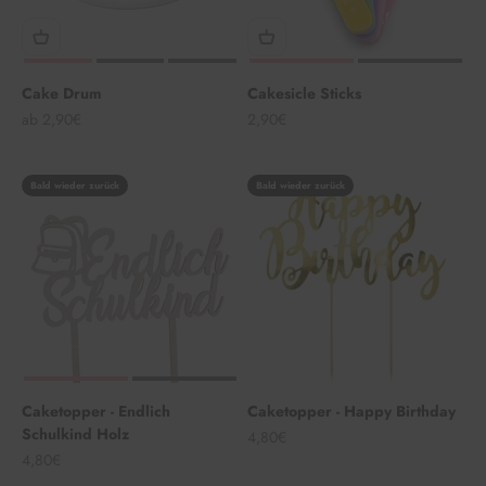
Cake Drum
Cakesicle Sticks
Angebot
Angebot
ab 2,90€
2,90€
Bald wieder zurück
Bald wieder zurück
Caketopper - Endlich
Caketopper - Happy Birthday
Schulkind Holz
Angebot
4,80€
Angebot
4,80€