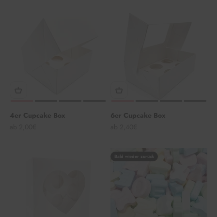
4er Cupcake Box
6er Cupcake Box
Angebot
Angebot
ab 2,00€
ab 2,40€
Bald wieder zurück