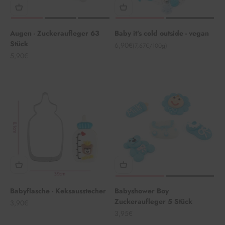
Augen - Zuckeraufleger 63
Baby it's cold outside - vegan
Stück
Angebot
6,90€
(7,67€/100g)
Angebot
5,90€
Babyflasche - Keksausstecher
Babyshower Boy
Zuckeraufleger 5 Stück
Angebot
3,90€
Angebot
3,95€