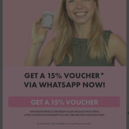
Geschenk zum echten Herzensgruß – und zaubert garantiert ein
Lächeln auf jedes Gesicht! 🎁🌸
Inhaltsstoffe
Nährwerte pro 100g
Danke für Euer Feedback!
Emily B.
Heike T.