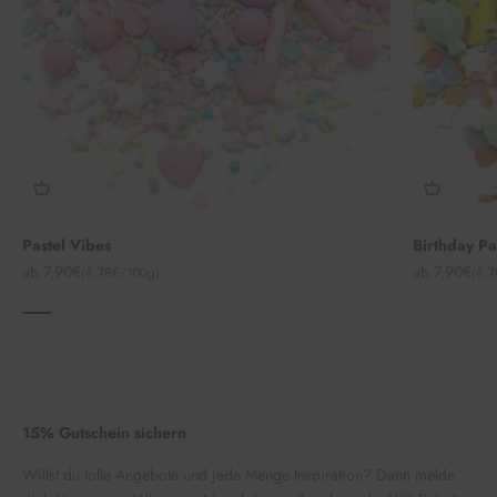
Pastel Vibes
Birthday P
Angebot
Angebot
ab 7,90€
ab 7,90€
(8,78€/100g)
(8,
15% Gutschein sichern
Willst du tolle Angebote und jede Menge Inspiration? Dann melde