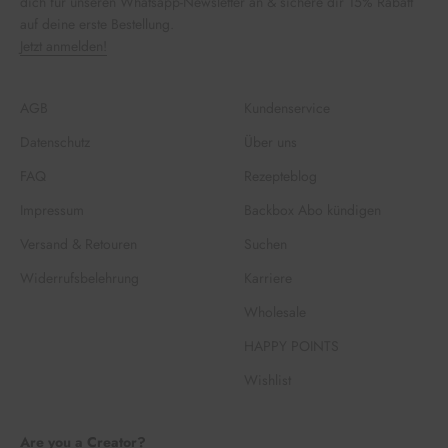
dich für unseren Whatsapp-Newsletter an & sichere dir 15% Rabatt
auf deine erste Bestellung.
Jetzt anmelden!
AGB
Kundenservice
Datenschutz
Über uns
FAQ
Rezepteblog
Impressum
Backbox Abo kündigen
Versand & Retouren
Suchen
Widerrufsbelehrung
Karriere
Wholesale
HAPPY POINTS
Wishlist
Are you a Creator?