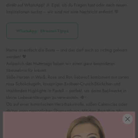
direkt auf WhatsApp! 🎉 Egal, ob du Fragen hast oder nach neuen
Inspirationen suchst – wir sind nur eine Nachricht entfernt! 💬
WhatsApp: Streusel-Tipps
Mama ist einfach die Beste – und das darf auch so richtig gefeiert
werden! 💖
Anlässlich des Muttertags haben wir einen ganz besonderen
Streuselmix für kreiert:
Süße Herzen in Weiß, Rosa und Rot, liebevoll kombiniert mit zarten
rosa Schokokugeln, knusprigen Erdbeer-Crunch-Stückchen und
strahlenden Highlights in Pastell – perfekt, um deine Backwerke in
kleine Liebeserklärungen zu verwandeln. 🍓✨
Ob auf einer himmlischen Herz-Biskuitrolle, süßen Cakesicles oder
deiner ganz persönlichen Überraschung: Mit dem Best Mum Mix
zauberst du im Handumdrehen kleine Meisterwerke, die von Herzen
kommen. 💝
Ein weiteres Highlight: Die liebevoll gestaltete Dose mit der
Aufschrift “Mama, du bist die Beste” macht den Mix auch als