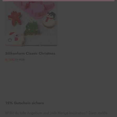
Silikonform Classic Christmas
Angebot
Regulärer Preis
8,18€
10,90€
15% Gutschein sichern
Willst du tolle Angebote und jede Menge Inspiration? Dann melde