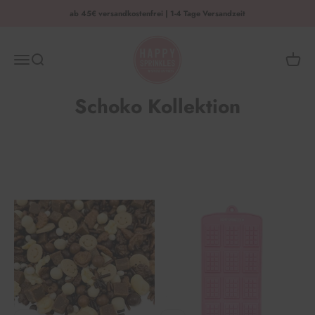
Zum Inhalt springen
ab 45€ versandkostenfrei | 1-4 Tage Versandzeit
HAPPY SPRINKLES | D2C
Menü
Suche
Waren
Schoko Kollektion