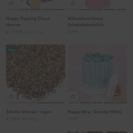
Happy Topping Choco
Silikonform kleine
Heaven
Schokoladentafeln
Angebot
Angebot
ab 5,90€
5,90€
(6,56€/100g)
Vegan
Schoko Strands - vegan
Happy Drip - Creamy White
Angebot
Angebot
4,20€
7,90€
(6,46€/100g)