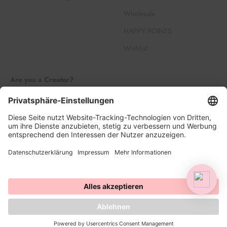
Wholesale
HAPPY POINTS
Wishlist
Are you a Creator?
Join our Creator Family
Register
Log in