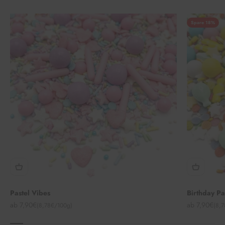
Spare 18%
Pastel Vibes
Birthday P
Angebot
Angebot
ab 7,90€
ab 7,90€
(8,78€/100g)
(8,