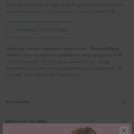
direkt auf WhatsApp! 🎉 Egal, ob du Fragen hast oder nach neuen
Inspirationen suchst – wir sind nur eine Nachricht entfernt! 💬
WhatsApp: Streusel-Tipps
Wohl einer unserer elegantesten Streusel Mixe -
Princess Diary
!
Wunderschöne rosafarbene Zuckerherzen, elegante goldene Rods
und Schokoperlen - ein wahr gewordenes Märchen. Dieser
Streuselmix verzaubert im Handumdrehen jedes Gebäckstück - ob
Cupcake, Torte oder Donut. Probier's aus!
Inhaltsstoffe
Nährwerte pro 100g