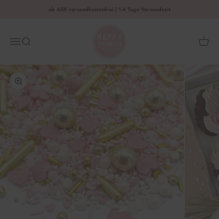
Zum Inhalt springen
ab 45€ versandkostenfrei | 1-4 Tage Versandzeit
HAPPY SPRINKLES | D2C
Menü
Suche
Waren
Bild vergrößern