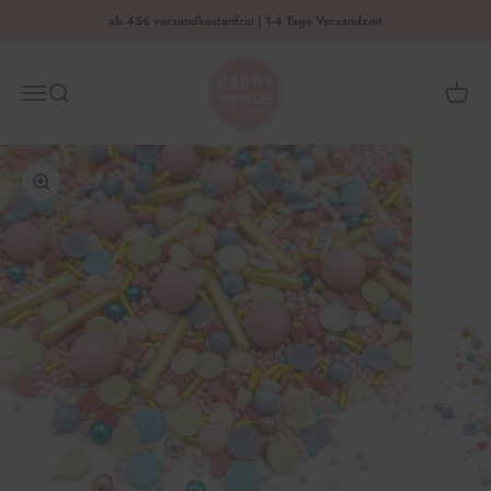
Zum Inhalt springen
ab 45€ versandkostenfrei | 1-4 Tage Versandzeit
HAPPY SPRINKLES | D2C
Menü
Suche
Waren
Bild vergrößern