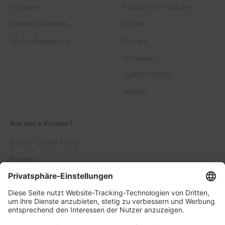
Impressum
Backbox Abo kündigen
Versand & Retouren
Suchen
Widerrufsbelehrung
Karriere
Wholesale
HAPPY POINTS
Wishlist
Are you a Creator?
Join our Creator Family
Register
Log in