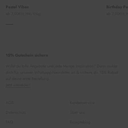
Pastel Vibes
Birthday P
Angebot
Angebot
ab 7,90€
ab 7,90€
(8,78€/100g)
(8,
15% Gutschein sichern
Willst du tolle Angebote und jede Menge Inspiration? Dann melde
dich für unseren Whatsapp-Newsletter an & sichere dir 15% Rabatt
auf deine erste Bestellung.
Jetzt anmelden!
AGB
Kundenservice
Datenschutz
Über uns
FAQ
Rezepteblog