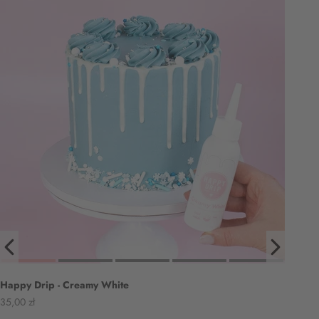
Happy Drip - Creamy White
Angebot
35,00 zł