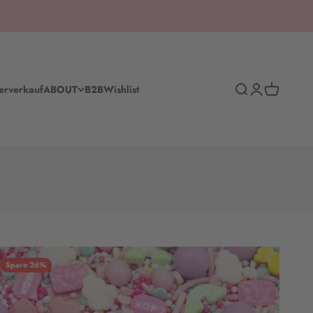
Suche
Anmelden
Warenkorb
erverkauf
ABOUT
B2B
Wishlist
Spare 26%