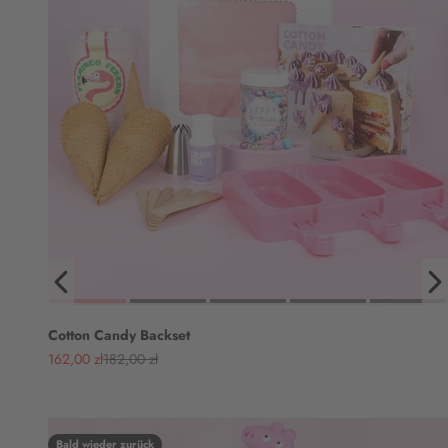
Cotton Candy Backset
Angebot
Regulärer Preis
162,00 zł
182,00 zł
Bald wieder zurück