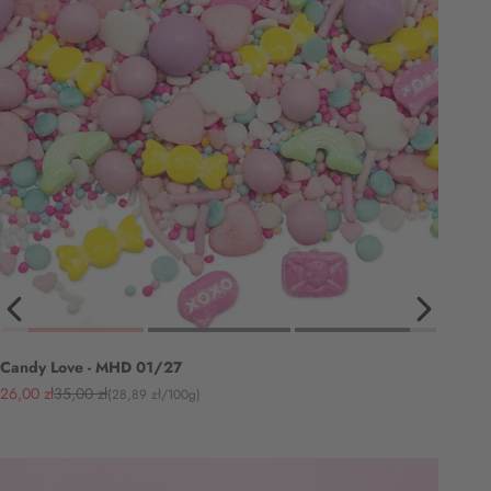
Candy Love - MHD 01/27
Angebot
Regulärer Preis
26,00 zł
35,00 zł
(28,89 zł/100g)