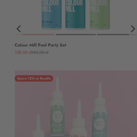
Colour Mill Pool Party Set
Angebot
Regulärer Preis
158,00 zł
182,00 zł
Spare 12% im Bundle