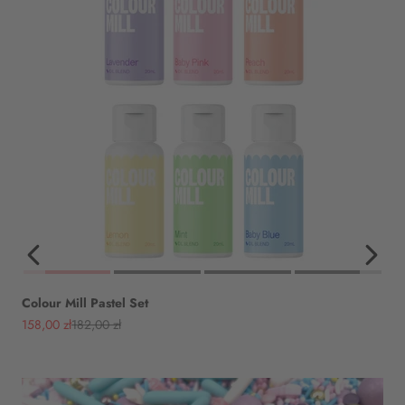
Colour Mill Pastel Set
Angebot
Regulärer Preis
158,00 zł
182,00 zł