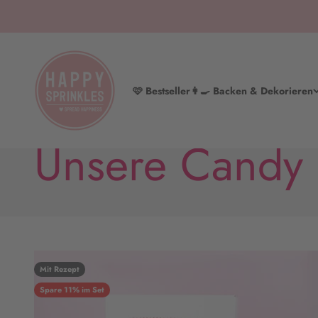
Zum Inhalt springen
HAPPY SPRINKLES | D2C
🩷 Bestseller
👩‍🍳 Backen & Dekorieren
Süße Träume werden wahr 🍭
Unsere Candy 
Mit Rezept
Spare 11% im Set