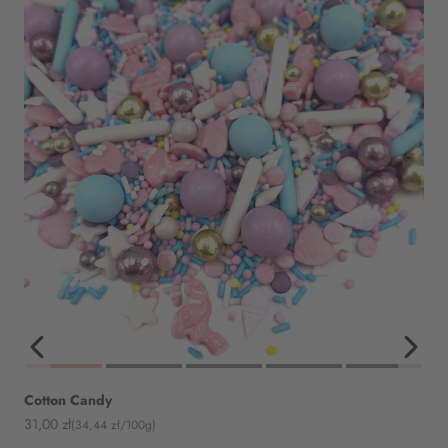
Cotton Candy
Angebot
31,00 zł
(34,44 zł/100g)