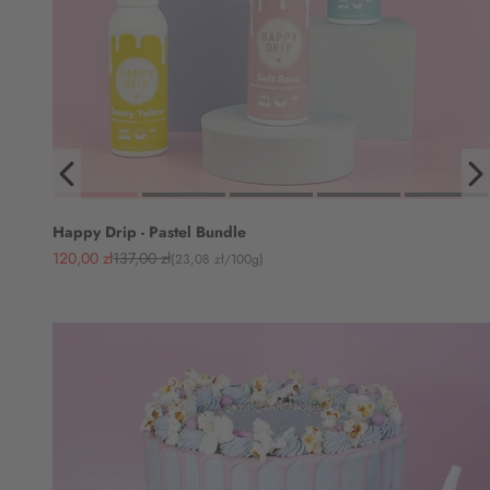
Happy Drip - Pastel Bundle
Angebot
Regulärer Preis
120,00 zł
137,00 zł
(23,08 zł/100g)