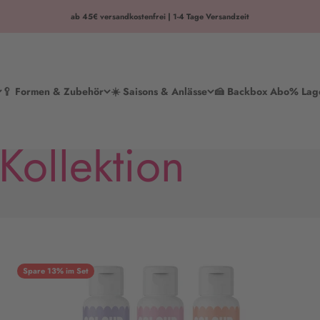
ab 45€ versandkostenfrei | 1-4 Tage Versandzeit
🥄 Formen & Zubehör
☀️ Saisons & Anlässe
🍰 Backbox Abo
% Lag
Kollektion
Spare 13% im Set