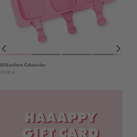
Silikonform Cakesicles
Angebot
39,00 zł