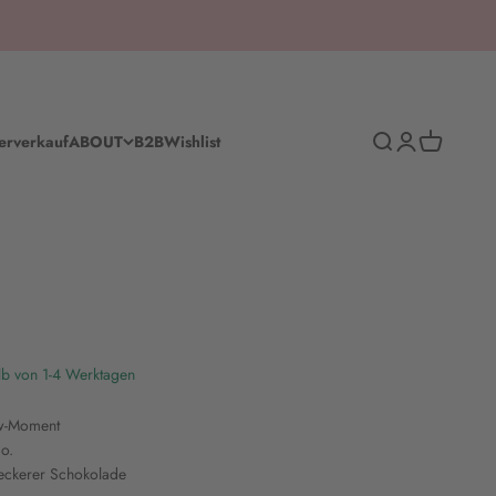
Suche
Anmelden
Warenkorb
erverkauf
ABOUT
B2B
Wishlist
lb von 1-4 Werktagen
w-Moment
o.
leckerer Schokolade