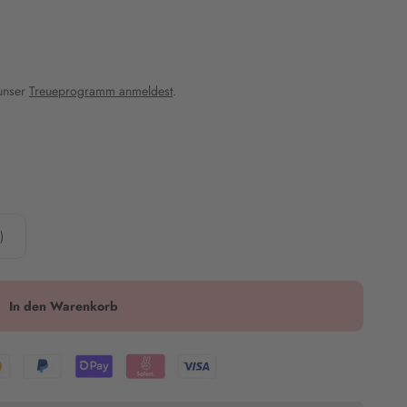
 unser
Treueprogramm anmeldest
.
)
In den Warenkorb