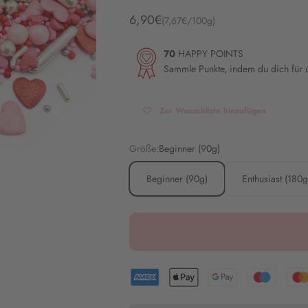
Angebot
6,90€
(7,67€/100g)
70
HAPPY POINTS
Sammle Punkte, indem du dich für
Zur Wunschliste hinzufügen
Größe:
Beginner (90g)
Beginner (90g)
Enthusiast (180g