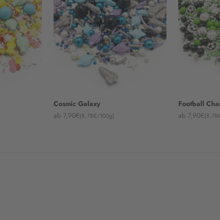
Cosmic Galaxy
Football Ch
Angebot
Angebot
ab 7,90€
ab 7,90€
(8,78€/100g)
(8,78