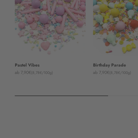
Pastel Vibes
Birthday Parade
Angebot
Angebot
ab 7,90€
ab 7,90€
(8,78€/100g)
(8,78€/100g)