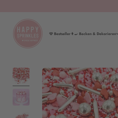
Zum Inhalt springen
HAPPY SPRINKLES | D2C
🩷 Bestseller
👩‍🍳 Backen & Dekorieren