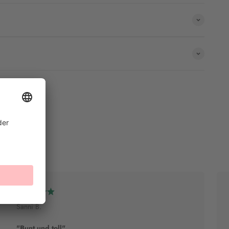
Sanni B.
"Bunt und toll"