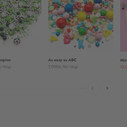
ampion
As easy as ABC
Mix
Angebot
Ang
7,90€
15,
€/100g)
(8,78€/100g)
Zurück
Vor