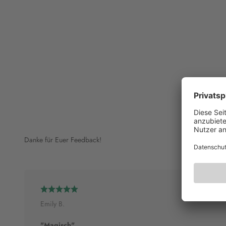
Danke für Euer Feedback!
Emily B.
"Magisch"