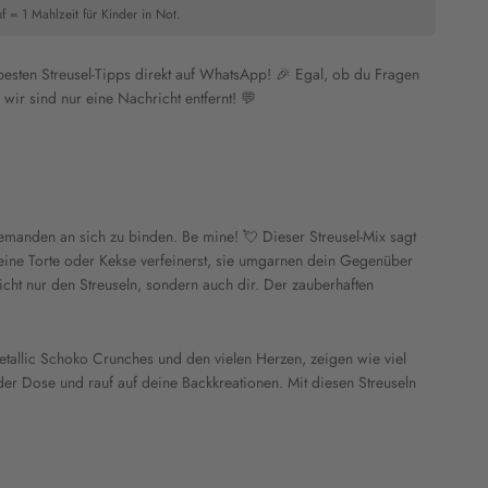
f = 1 Mahlzeit für Kinder in Not.
 besten Streusel-Tipps direkt auf WhatsApp! 🎉 Egal, ob du Fragen
wir sind nur eine Nachricht entfernt! 💬
manden an sich zu binden. Be mine! 💘 Dieser Streusel-Mix sagt
ine Torte oder Kekse verfeinerst, sie umgarnen dein Gegenüber
nicht nur den Streuseln, sondern auch dir. Der zauberhaften
etallic Schoko Crunches und den vielen Herzen, zeigen wie viel
 der Dose und rauf auf deine Backkreationen. Mit diesen Streuseln