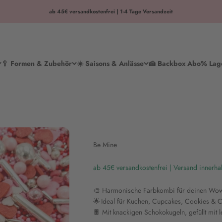
ab 45€ versandkostenfrei | 1-4 Tage Versandzeit
🥄 Formen & Zubehör
☀️ Saisons & Anlässe
🍰 Backbox Abo
% Lag
Be Mine
ab 45€ versandkostenfrei | Versand innerha
🎨 Harmonische Farbkombi für deinen Wo
🌟 Ideal für Kuchen, Cupcakes, Cookies & C
🍫 Mit knackigen Schokokugeln, gefüllt mit 