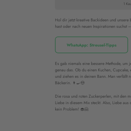
1 Kau
Hol dir jetzt kreative Backideen und unsere
hast oder nach neuen Inspirationen suchst – 
WhatsApp: Streusel-Tipps
Es gab niemals eine bessere Methode, um je
genau das. Ob du einen Kuchen, Cupcake, e
und ziehen es in deinen Bann. Man verfällt 
Bäckerin. 👩‍🍳😍
Die rosa und roten Zuckerperlen, mit den m
Liebe in diesem Mix steckt. Also, Liebe aus
kein Problem! 🧁🤗