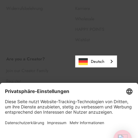
Widerrufsbelehrung
Karriere
Wholesale
HAPPY POINTS
Wishlist
Are you a Creator?
Deutsch
Join our Creator Family
Register
Log in