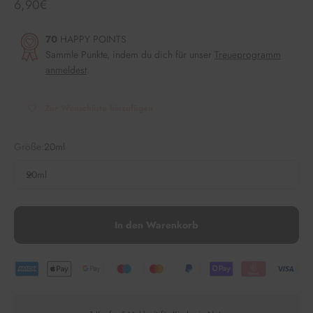
Angebot
6,90€
70
HAPPY POINTS
Sammle Punkte, indem du dich für unser
Treueprogramm
anmeldest
.
Zur Wunschliste hinzufügen
Größe:
20ml
20ml
In den Warenkorb