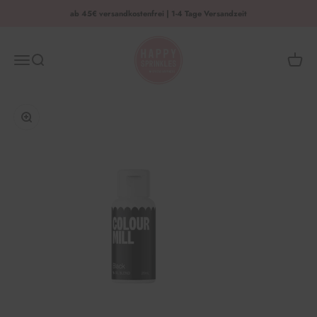
Zum Inhalt springen
ab 45€ versandkostenfrei | 1-4 Tage Versandzeit
HAPPY SPRINKLES | D2C
Menü
Suche
Waren
Bild vergrößern