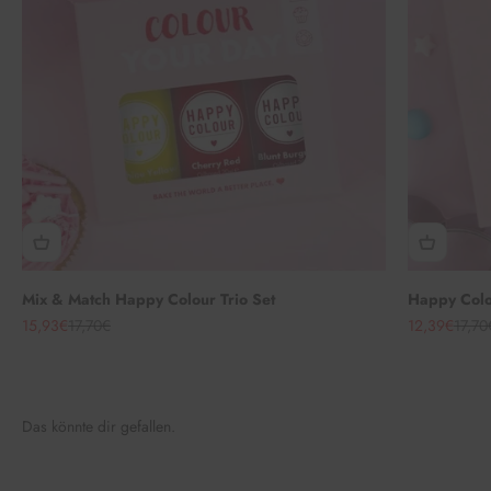
Mix & Match Happy Colour Trio Set
Happy Colou
Angebot
Regulärer Preis
Angebot
Regul
15,93€
17,70€
12,39€
17,70
Das könnte dir gefallen.