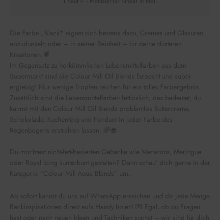
1 Kauf = 1 Mahlzeit für Kinder in Not.
Die Farbe „Black* eignet sich bestens dazu, Cremes und Glasuren
abzudunkeln oder – in seiner Reinheit – für deine düsteren
Kreationen.🕷
Im Gegensatz zu herkömmlichen Lebensmittelfarben aus dem
Supermarkt sind die Colour Mill Oil Blends farbecht und super
ergiebig! Nur wenige Tropfen reichen für ein tolles Farbergebnis.
Zusätzlich sind die Lebensmittelfarben fettlöslich, das bedeutet, du
kannst mit den Colour Mill Oil Blends problemlos Buttercreme,
Schokolade, Kuchenteig und Fondant in jeder Farbe des
Regenbogens erstrahlen lassen. 🌈🧁
Du möchtest nicht-fett-basierten Gebäcke wie Macarons, Meringue
oder Royal Icing kunterbunt gestalten? Dann schau’ dich gerne in der
Kategorie “Colour Mill Aqua Blends” um.
Ab sofort kannst du uns auf WhatsApp erreichen und dir jede Menge
Backinspirationen direkt aufs Handy holen! 💌 Egal, ob du Fragen
hast oder nach neuen Ideen und Techniken suchst – wir sind für dich