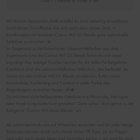
1 Kauf = 1 Mahlzeit für Kinder in Not.
Mit diesem klassischen Gelb erhältst du eine vielseitig einsetzbare
(subtraktive) Grundfarbe, die sich auch dazu nutzen lässt, in
Kombination mit weiteren Colour Mill Oil Blends ganz individuelle
Farbtöne zu mischen. 🍌
Im Gegensatz zu herkömmlichen Lebensmittelfarben aus dem
Supermarkt sind die Colour Mill Oil Blends farbecht und super
ergiebig! Nur wenige Tropfen reichen für ein tolles Farbergebnis.
Zusätzlich sind die Lebensmittelfarben fettlöslich, das bedeutet, du
kannst mit den Colour Mill Oil Blends problemlos Buttercreme,
Schokolade, Kuchenteig und Fondant in jeder Farbe des
Regenbogens erstrahlen lassen. 🌈🧁
Du möchtest nicht-fett-basierten Gebäcke wie Macarons, Meringue
oder Royal Icing kunterbunt gestalten? Dann schau’ dich gerne in der
Kategorie “Colour Mill Aqua Blends” um.
Ab sofort kannst du uns auf WhatsApp erreichen und dir jede Menge
Backinspirationen direkt aufs Handy holen! 💌 Egal, ob du Fragen
hast oder nach neuen Ideen und Techniken suchst – wir sind für dich