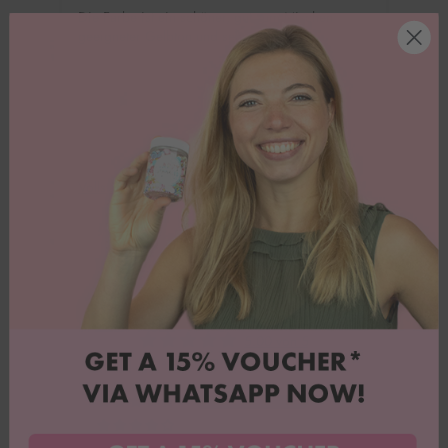
Die Farbe ist ein schöner, gut zum Mischen
geeigneter Gelbton und sehr ergiebig.
Vollständige Bewertung
Mehr Bewertungen lesen
5.00 von 5
Basierend auf 1 Bewertung
1
0