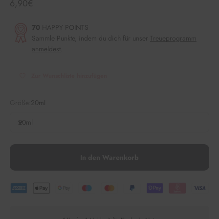
Angebot
6,90€
70
HAPPY POINTS
Sammle Punkte, indem du dich für unser
Treueprogramm
anmeldest
.
Zur Wunschliste hinzufügen
Größe:
20ml
20ml
In den Warenkorb