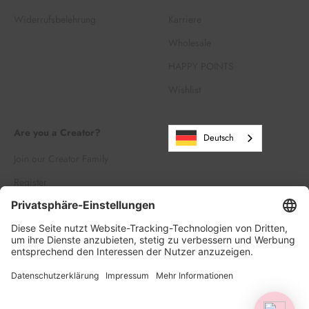
Widerrufsbelehrung
Karriere
Wholesale
HAPPY POINTS
Wishlist
Are you a Creator?
Deutsch
Join our Creator Family
Register
Log in