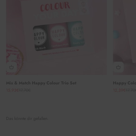
Mix & Match Happy Colour Trio Set
Happy Colou
Angebot
Regulärer Preis
Angebot
Regul
15,93€
17,70€
12,39€
17,70
Das könnte dir gefallen.