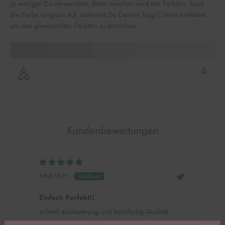
je weniger Du verwendest, desto weicher wird der Farbton. Baue
die Farbe langsam auf, während Du Deinen Teig/Creme einfärbst,
um den gewünschten Farbton zu erreichen.
Kundenbewertungen
Mhd W.H.
Alin
Einfach Perfekt!!
Colo
schnell auslieverung und hochfertig Qualität
Ich 
scho