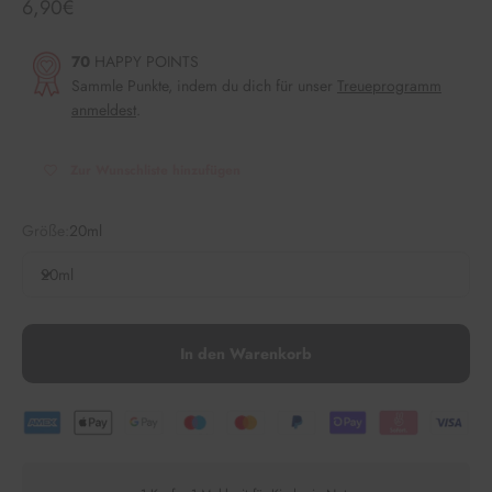
Angebot
6,90€
70
HAPPY POINTS
Sammle Punkte, indem du dich für unser
Treueprogramm
anmeldest
.
Zur Wunschliste hinzufügen
Größe:
20ml
20ml
In den Warenkorb