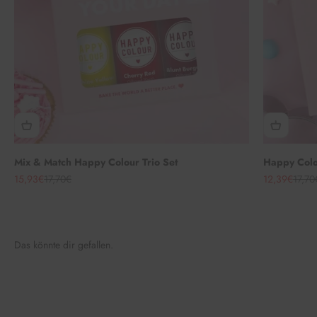
Mix & Match Happy Colour Trio Set
Happy Colou
Angebot
Regulärer Preis
Angebot
Regul
15,93€
17,70€
12,39€
17,70
Das könnte dir gefallen.