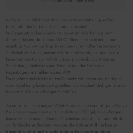
1 Kauf = 1 Mahlzeit für Kinder in Not.
Kaffee mit viel Milch oder frisch gebackene Waffeln.🧋🧇 Das
beschreibt den Farbton „Latte“ am allerbesten!
Im Gegensatz zu herkömmlichen Lebensmittelfarben aus dem
Supermarkt sind die Colour Mill Oil Blends farbecht und super
ergiebig! Nur wenige Tropfen reichen für ein tolles Farbergebnis.
Zusätzlich sind die Lebensmittelfarben fettlöslich, das bedeutet, du
kannst mit den Colour Mill Oil Blends problemlos Buttercreme,
Schokolade, Kuchenteig und Fondant in jeder Farbe des
Regenbogens erstrahlen lassen. 🌈🧁
Du möchtest nicht-fett-basierten Gebäcke wie Macarons, Meringue
oder Royal Icing kunterbunt gestalten? Dann schau’ dich gerne in der
Kategorie “Colour Mill Aqua Blends” um.
Ab sofort kannst du uns auf WhatsApp erreichen und dir jede Menge
Backinspirationen direkt aufs Handy holen! 💌 Egal, ob du Fragen
hast oder nach neuen Ideen und Techniken suchst – wir sind für dich
da.
Entdecke außerdem, warum die Colour Mill Farben so
besonders sind und wie sie deinen Backwerken einen