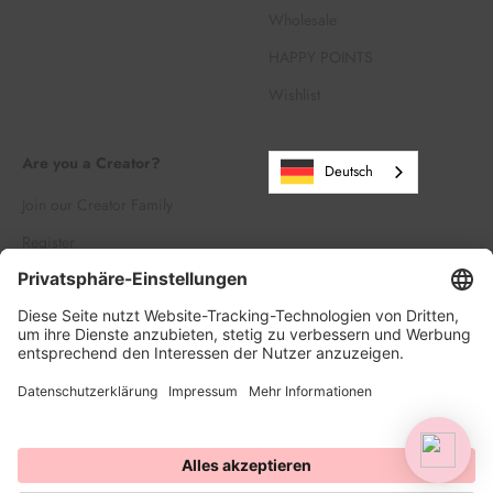
Wholesale
HAPPY POINTS
Wishlist
Are you a Creator?
Deutsch
Join our Creator Family
Register
Log in