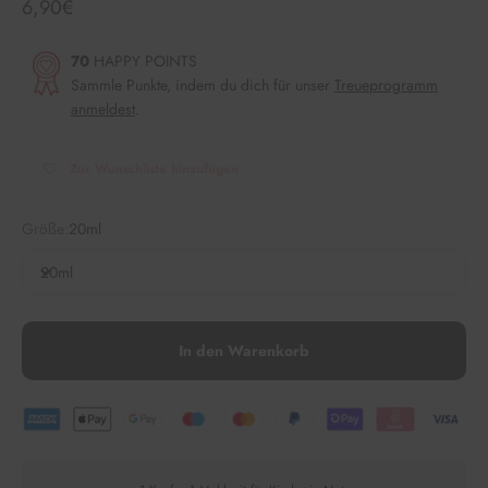
Angebot
6,90€
70
HAPPY POINTS
Sammle Punkte, indem du dich für unser
Treueprogramm
anmeldest
.
Zur Wunschliste hinzufügen
Größe:
20ml
20ml
In den Warenkorb