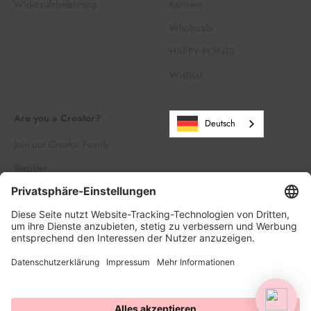
Widerrufsbelehrung
Karriere
Wholesale
HAPPY POINTS
Wishlist
Are you a Creator?
Deutsch
Join our Creator Family
Register
Log in