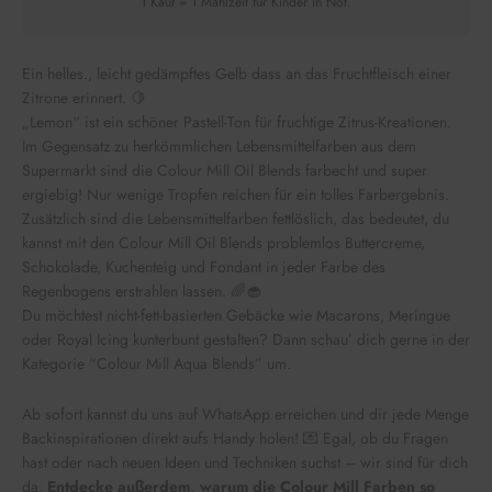
1 Kauf = 1 Mahlzeit für Kinder in Not.
Ein helles., leicht gedämpftes Gelb dass an das Fruchtfleisch einer
Zitrone erinnert. 🍋
„Lemon“ ist ein schöner Pastell-Ton für fruchtige Zitrus-Kreationen.
Im Gegensatz zu herkömmlichen Lebensmittelfarben aus dem
Supermarkt sind die Colour Mill Oil Blends farbecht und super
ergiebig! Nur wenige Tropfen reichen für ein tolles Farbergebnis.
Zusätzlich sind die Lebensmittelfarben fettlöslich, das bedeutet, du
kannst mit den Colour Mill Oil Blends problemlos Buttercreme,
Schokolade, Kuchenteig und Fondant in jeder Farbe des
Regenbogens erstrahlen lassen. 🌈🧁
Du möchtest nicht-fett-basierten Gebäcke wie Macarons, Meringue
oder Royal Icing kunterbunt gestalten? Dann schau’ dich gerne in der
Kategorie “Colour Mill Aqua Blends” um.
Ab sofort kannst du uns auf WhatsApp erreichen und dir jede Menge
Backinspirationen direkt aufs Handy holen! 💌 Egal, ob du Fragen
hast oder nach neuen Ideen und Techniken suchst – wir sind für dich
da.
Entdecke außerdem, warum die Colour Mill Farben so