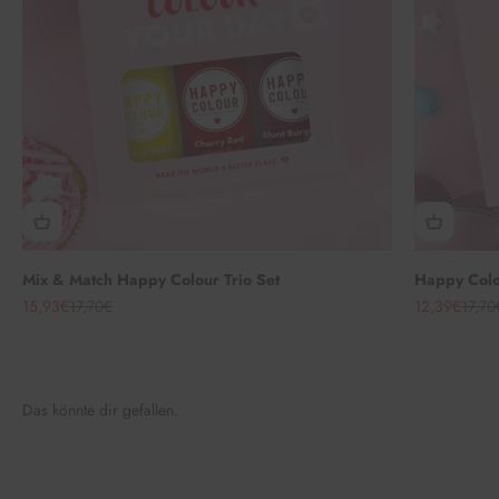
Mix & Match Happy Colour Trio Set
Happy Colou
Angebot
Regulärer Preis
Angebot
Regul
15,93€
17,70€
12,39€
17,70
Das könnte dir gefallen.