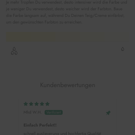
Je mehr Tropfen Du verwendest, desto intensiver wird die Farbe und
je weniger Du verwendest, desto weicher wird der Farbton. Baue
die Farbe langsam auf, während Du Deinen Teig/Creme einfärbst,
um den gewünschten Farbton zu erreichen.
Kundenbewertungen
Mhd W.H.
Alin
Einfach Perfekt!!
Colo
schnell auslieverung und hochfertig Qualität
Ich 