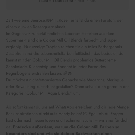
1 Kauf = 1 Mahlzeit für Kinder in Not.
Zart wie eine Seerose.🪷Mit „Rose“ erhältst du einen Farbton, der
einem dunklen Rosenquarz ähnelt.
Im Gegensatz zu herkömmlichen Lebensmittelfarben aus dem
Supermarkt sind die Colour Mill Oil Blends farbecht und super
ergiebig! Nur wenige Tropfen reichen für ein tolles Farbergebnis.
Zusätzlich sind die Lebensmittelfarben fettlöslich, das bedeutet, du
kannst mit den Colour Mill Oil Blends problemlos Buttercreme,
Schokolade, Kuchenteig und Fondant in jeder Farbe des
Regenbogens erstrahlen lassen. 🌈🧁
Du möchtest nicht-fett-basierten Gebäcke wie Macarons, Meringue
oder Royal Icing kunterbunt gestalten? Dann schau’ dich gerne in der
Kategorie “Colour Mill Aqua Blends” um.
Ab sofort kannst du uns auf WhatsApp erreichen und dir jede Menge
Backinspirationen direkt aufs Handy holen! 💌 Egal, ob du Fragen
hast oder nach neuen Ideen und Techniken suchst – wir sind für dich
da.
Entdecke außerdem, warum die Colour Mill Farben so
besonders sind und wie sie deinen Backwerken einen