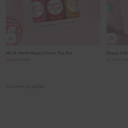
Mix & Match Happy Colour Trio Set
Happy Colou
Angebot
Regulärer Preis
Angebot
Regul
15,93€
17,70€
12,39€
17,70
Das könnte dir gefallen.