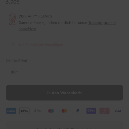
Angebot
6,90€
70
HAPPY POINTS
Sammle Punkte, indem du dich für unser
Treueprogramm
anmeldest
.
Zur Wunschliste hinzufügen
Größe:
20ml
20ml
In den Warenkorb