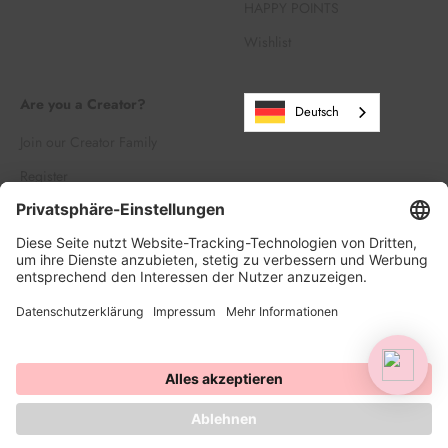
HAPPY POINTS
Wishlist
Are you a Creator?
Deutsch
Join our Creator Family
Register
Log in
© 2026, HAPPY SPRINKLES | D2C. Powered by Shopify