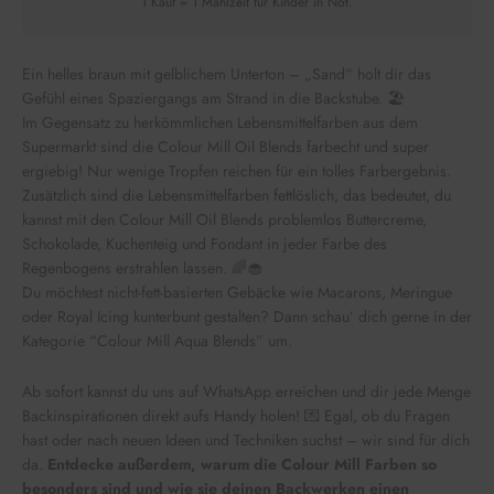
1 Kauf = 1 Mahlzeit für Kinder in Not.
Ein helles braun mit gelblichem Unterton – „Sand“ holt dir das
Gefühl eines Spaziergangs am Strand in die Backstube. 🏖
Im Gegensatz zu herkömmlichen Lebensmittelfarben aus dem
Supermarkt sind die Colour Mill Oil Blends farbecht und super
ergiebig! Nur wenige Tropfen reichen für ein tolles Farbergebnis.
Zusätzlich sind die Lebensmittelfarben fettlöslich, das bedeutet, du
kannst mit den Colour Mill Oil Blends problemlos Buttercreme,
Schokolade, Kuchenteig und Fondant in jeder Farbe des
Regenbogens erstrahlen lassen. 🌈🧁
Du möchtest nicht-fett-basierten Gebäcke wie Macarons, Meringue
oder Royal Icing kunterbunt gestalten? Dann schau’ dich gerne in der
Kategorie “Colour Mill Aqua Blends” um.
Ab sofort kannst du uns auf WhatsApp erreichen und dir jede Menge
Backinspirationen direkt aufs Handy holen! 💌 Egal, ob du Fragen
hast oder nach neuen Ideen und Techniken suchst – wir sind für dich
da.
Entdecke außerdem, warum die Colour Mill Farben so
besonders sind und wie sie deinen Backwerken einen