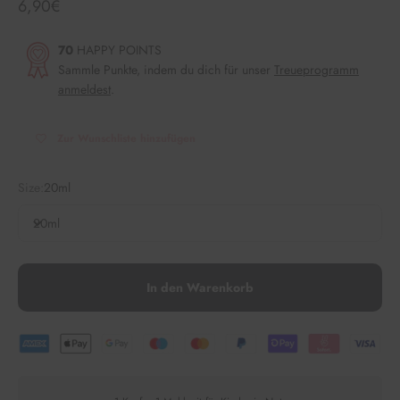
Angebot
6,90€
70
HAPPY POINTS
Sammle Punkte, indem du dich für unser
Treueprogramm
anmeldest
.
Zur Wunschliste hinzufügen
Size:
20ml
20ml
In den Warenkorb