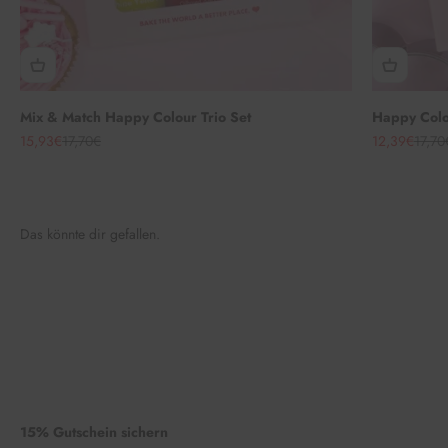
Mix & Match Happy Colour Trio Set
Happy Colou
Angebot
Regulärer Preis
Angebot
Regul
15,93€
17,70€
12,39€
17,70
Das könnte dir gefallen.
15% Gutschein sichern