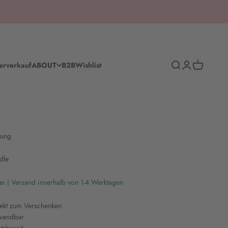
Suche
Anmelden
Warenkorb
erverkauf
ABOUT
B2B
Wishlist
tung
dle
ei | Versand innerhalb von 1-4 Werktagen
fekt zum Verschenken
rwendbar