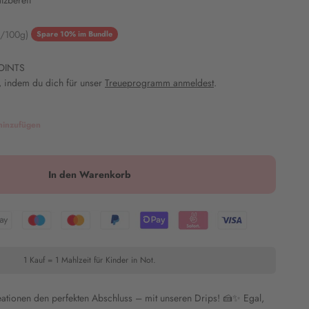
tzbereit
is
€/100g)
Spare 10% im Bundle
OINTS
 indem du dich für unser
Treueprogramm anmeldest
.
hinzufügen
In den Warenkorb
1 Kauf = 1 Mahlzeit für Kinder in Not.
eationen den perfekten Abschluss – mit unseren Drips! 🍰✨ Egal,