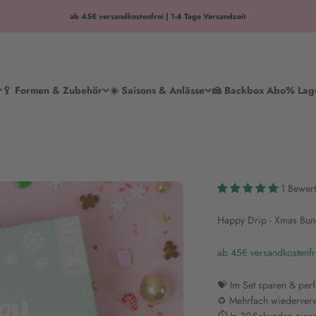
ab 45€ versandkostenfrei | 1-4 Tage Versandzeit
🥄 Formen & Zubehör
☀️ Saisons & Anlässe
🍰 Backbox Abo
% Lag
1 Bewer
Happy Drip - Xmas Bun
ab 45€ versandkostenfr
💝 Im Set sparen & per
♻️ Mehrfach wiederve