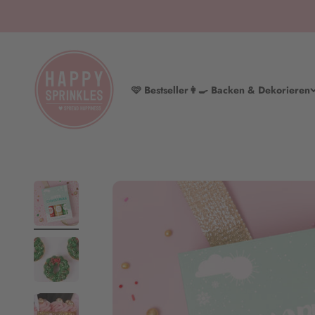
Zum Inhalt springen
HAPPY SPRINKLES | D2C
🩷 Bestseller
👩‍🍳 Backen & Dekorieren