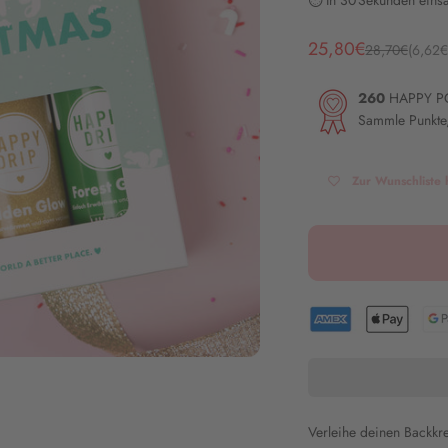
⏱️ In 30 Sekunden einsa
Angebot
25,80€
Regulärer Pre
28,70€
(6,62
260
HAPPY P
Sammle Punkte,
Zur Wunschliste 
Verleihe deinen Backkr