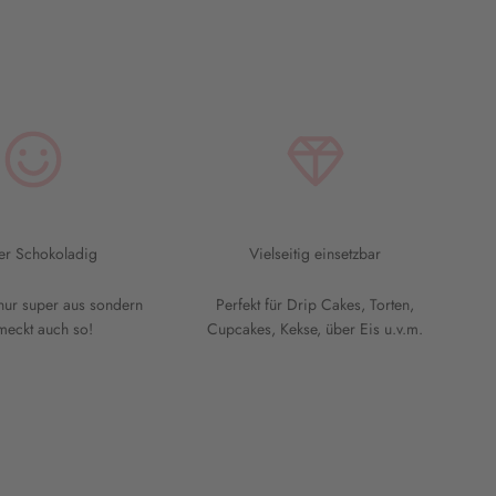
er Schokoladig
Vielseitig einsetzbar
 nur super aus sondern
Perfekt für Drip Cakes, Torten,
meckt auch so!
Cupcakes, Kekse, über Eis u.v.m.