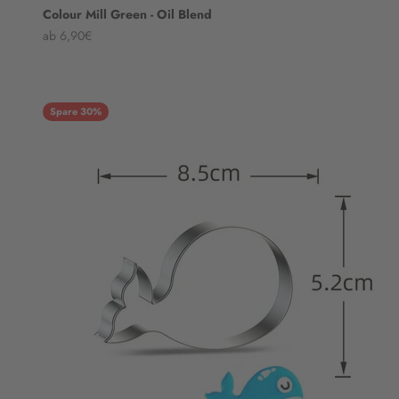
Colour Mill Green - Oil Blend
Angebot
ab 6,90€
Spare 30%