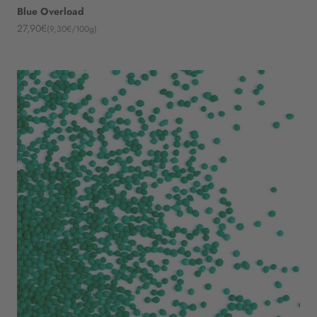
Blue Overload
Angebot
27,90€
(9,30€/100g)