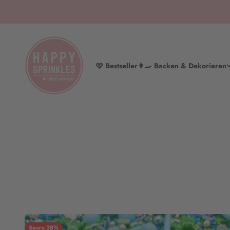
Zum Inhalt springen
HAPPY SPRINKLES | D2C
🩷 Bestseller
👩‍🍳 Backen & Dekorieren
Spare 28%