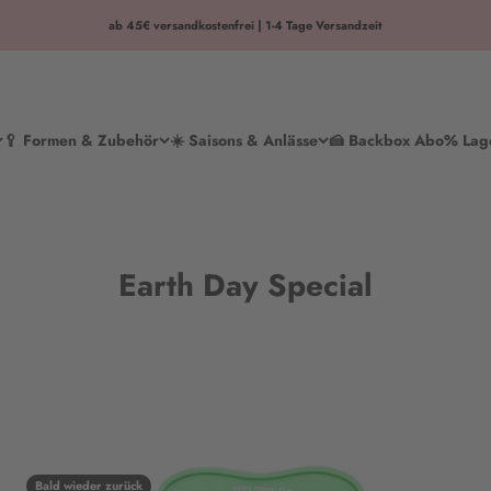
ab 45€ versandkostenfrei | 1-4 Tage Versandzeit
🥄 Formen & Zubehör
☀️ Saisons & Anlässe
🍰 Backbox Abo
% Lag
Earth Day Special
Bald wieder zurück