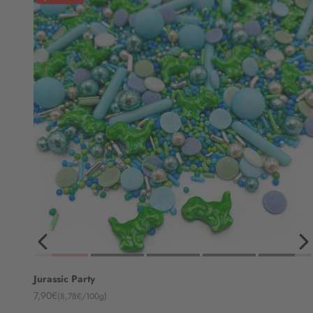
Jurassic Party
Angebot
7,90€
(8,78€/100g)