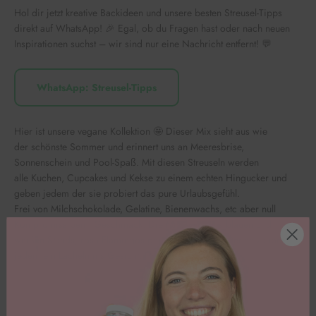
Hol dir jetzt kreative Backideen und unsere besten Streusel-Tipps
direkt auf WhatsApp! 🎉 Egal, ob du Fragen hast oder nach neuen
Inspirationen suchst – wir sind nur eine Nachricht entfernt! 💬
WhatsApp: Streusel-Tipps
Hier ist unsere vegane Kollektion
🤩
Dieser Mix sieht aus wie
der schönste Sommer und erinnert uns an Meeresbrise,
Sonnenschein und Pool-Spaß. Mit diesen Streuseln werden
alle Kuchen, Cupcakes und Kekse zu einem echten Hingucker und
geben jedem der sie probiert das pure Urlaubsgefühl.
Frei von Milchschokolade, Gelatine, Bienenwachs, etc aber null
Kompromiss beim Geschmack. Die Mischung aus blauen und
weißen Stands, rosa Flamingos gepaart mit blauen Perlen zaubert
jedem ein Lächeln ins Gesicht. Flamingo Fiesta!
🦩