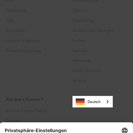
AGB
Kundenservice
Datenschutz
Über uns
FAQ
Rezepteblog
Impressum
Backbox Abo kündigen
Versand & Retouren
Suchen
Widerrufsbelehrung
Karriere
Wholesale
HAPPY POINTS
Wishlist
Are you a Creator?
Deutsch
Join our Creator Family
Register
Log in