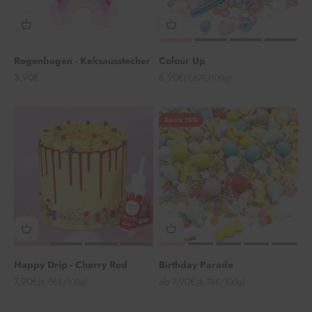
Regenbogen - Keksausstecher
Colour Up
Angebot
Angebot
3,90€
6,90€
(7,67€/100g)
Spare 18%
Happy Drip - Cherry Red
Birthday Parade
Angebot
Angebot
7,90€
ab 7,90€
(6,08€/100g)
(8,78€/100g)