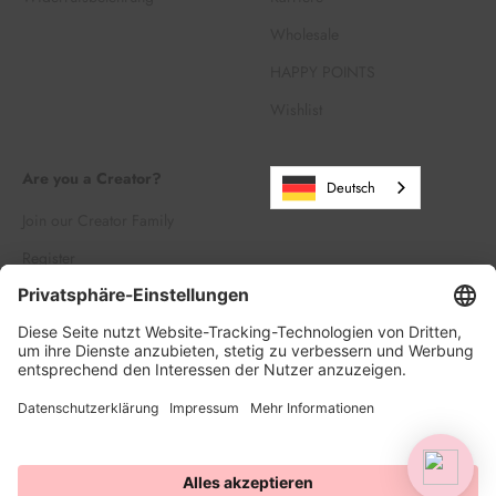
Wholesale
HAPPY POINTS
Wishlist
Are you a Creator?
Deutsch
Join our Creator Family
Register
Log in