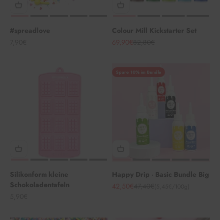
#spreadlove
Colour Mill Kickstarter Set
Angebot
Angebot
Regulärer Preis
7,90€
69,90€
82,80€
Spare 10% im Bundle
Silikonform kleine
Happy Drip - Basic Bundle Big
Schokoladentafeln
Angebot
Regulärer Preis
42,50€
47,40€
(5,45€/100g)
Angebot
5,90€