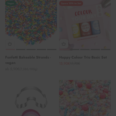
Vegan
Spare 10% im Set
Funfetti Bakeable Strands -
Happy Colour Trio Basic Set
vegan
Angebot
Regulärer Preis
15,90€
17,70€
Angebot
ab 5,90€
(7,38€/100g)