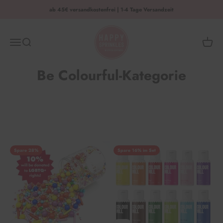
Zum Inhalt springen
ab 45€ versandkostenfrei | 1-4 Tage Versandzeit
HAPPY SPRINKLES | D2C
Menü
Suche
Waren
Be Colourful-Kategorie
Spare 28%
Spare 16% im Set