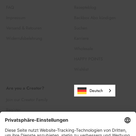
FAQ
Rezepteblog
Impressum
Backbox Abo kündigen
Versand & Retouren
Suchen
Widerrufsbelehrung
Karriere
Wholesale
HAPPY POINTS
Wishlist
Are you a Creator?
Deutsch
Join our Creator Family
Register
Log in