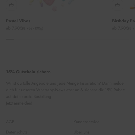
Pastel Vibes
Birthday P
Angebot
Angebot
ab 7,90€
ab 7,90€
(8,78€/100g)
(8,
15% Gutschein sichern
Willst du tolle Angebote und jede Menge Inspiration? Dann melde
dich für unseren Whatsapp-Newsletter an & sichere dir 15% Rabatt
auf deine erste Bestellung.
Jetzt anmelden!
AGB
Kundenservice
Datenschutz
Über uns