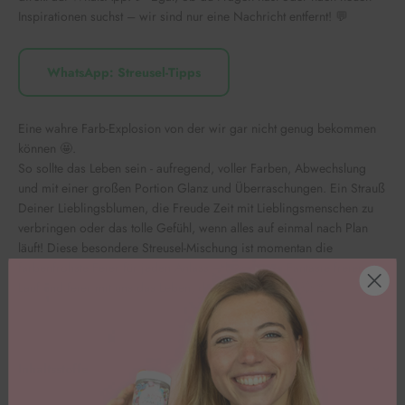
Inspirationen suchst – wir sind nur eine Nachricht entfernt! 💬
WhatsApp: Streusel-Tipps
Eine wahre Farb-Explosion von der wir gar nicht genug bekommen
können 🤩.
So sollte das Leben sein - aufregend, voller Farben, Abwechslung
und mit einer großen Portion Glanz und Überraschungen. Ein Strauß
Deiner Lieblingsblumen, die Freude Zeit mit Lieblingsmenschen zu
verbringen oder das tolle Gefühl, wenn alles auf einmal nach Plan
läuft! Diese besondere Streusel-Mischung ist momentan die
farbenfrohste Feier für jeden Anlass – lass deiner Fantasie freien
Lauf und feier mit uns das Leben, die Liebe & Glück! 💥🎨
Inhaltsstoffe