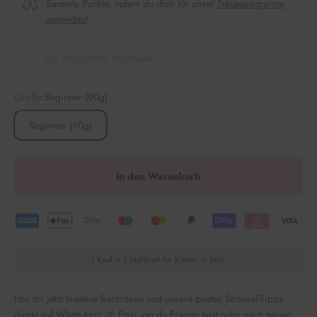
Sammle Punkte, indem du dich für unser
Treueprogramm
anmeldest
.
Zur Wunschliste hinzufügen
Größe:
Beginner (90g)
Beginner (90g)
In den Warenkorb
1 Kauf = 1 Mahlzeit für Kinder in Not.
Hol dir jetzt kreative Backideen und unsere besten Streusel-Tipps
direkt auf WhatsApp! 🎉 Egal, ob du Fragen hast oder nach neuen