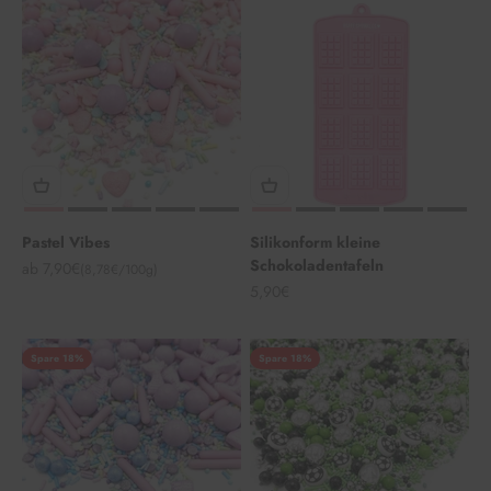
Pastel Vibes
Silikonform kleine
Schokoladentafeln
Angebot
ab 7,90€
(8,78€/100g)
Angebot
5,90€
Spare 18%
Spare 18%