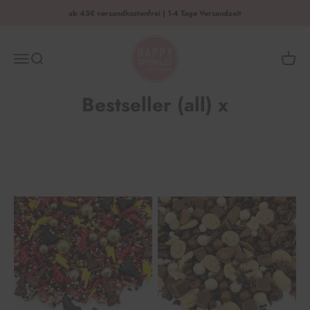
Zum Inhalt springen
ab 45€ versandkostenfrei | 1-4 Tage Versandzeit
HAPPY SPRINKLES | D2C
Menü
Suche
Waren
Bestseller (all) x