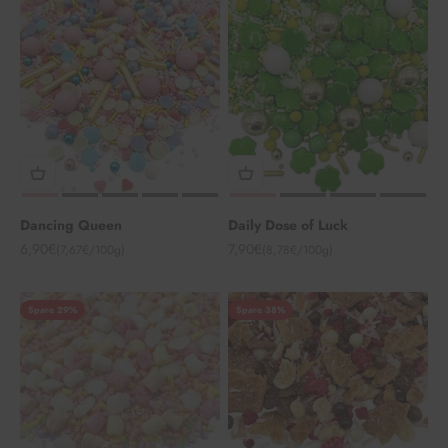
Dancing Queen
Daily Dose of Luck
Angebot
Angebot
6,90€
7,90€
(7,67€/100g)
(8,78€/100g)
Spare 29%
Spare 38%