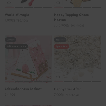
World of Magic
Happy Topping Choco
Heaven
Angebot
7,90€
(8,78€/100g)
Angebot
ab 5,90€
(6,56€/100g)
Limitiert
Topseller
Bald wieder zurück
Spare 28%
Lebkuchenhaus Backset
Happy Ever After
Angebot
34,90€
Angebot
7,90€
(8,78€/100g)