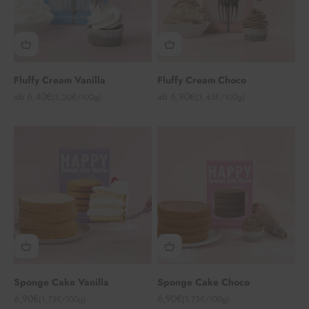
Fluffy Cream Vanilla
Fluffy Cream Choco
Angebot
Angebot
ab 6,40€
ab 6,90€
(3,20€/100g)
(3,45€/100g)
Sponge Cake Vanilla
Sponge Cake Choco
Angebot
Angebot
6,90€
6,90€
(1,73€/100g)
(1,73€/100g)