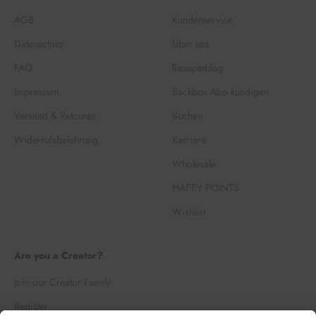
AGB
Kundenservice
Datenschutz
Über uns
FAQ
Rezepteblog
Impressum
Backbox Abo kündigen
Versand & Retouren
Suchen
Widerrufsbelehrung
Karriere
Wholesale
HAPPY POINTS
Wishlist
Are you a Creator?
Join our Creator Family
Register