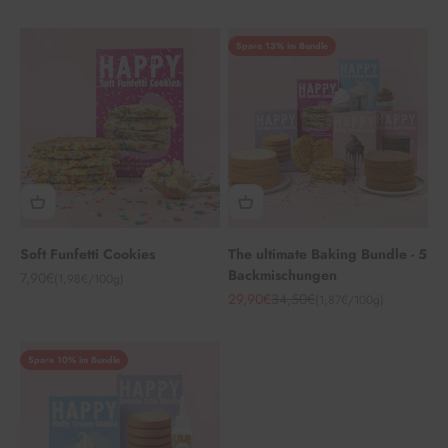
Spare 13% im Bundle
Soft Funfetti Cookies
The ultimate Baking Bundle - 5
Backmischungen
Angebot
7,90€
(1,98€/100g)
Angebot
Regulärer Preis
29,90€
34,50€
(1,87€/100g)
Spare 10% im Bundle