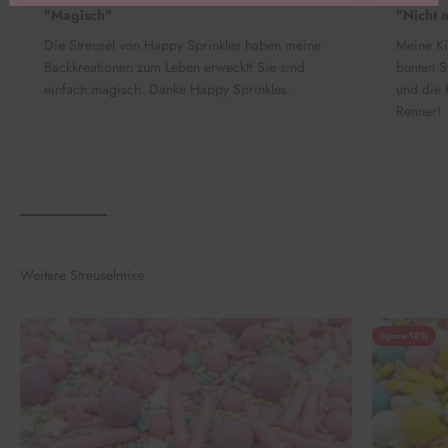
"Magisch"
"Nicht 
Die Streusel von Happy Sprinkles haben meine
Meine Ki
Backkreationen zum Leben erweckt! Sie sind
bunten S
einfach magisch. Danke Happy Sprinkles.
und die 
Renner!
Weitere Streuselmixe
Spare 18%