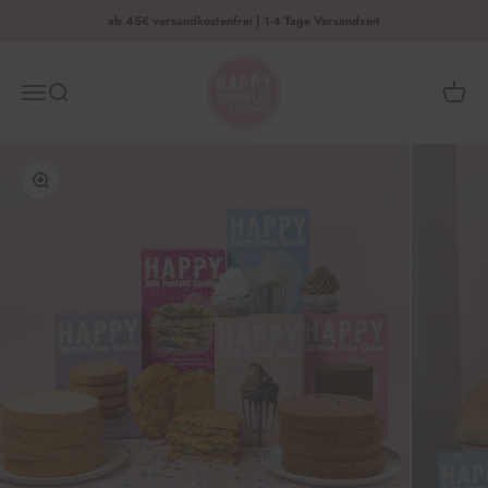
Zum Inhalt springen
ab 45€ versandkostenfrei | 1-4 Tage Versandzeit
HAPPY SPRINKLES | D2C
Menü
Suche
Waren
Bild vergrößern