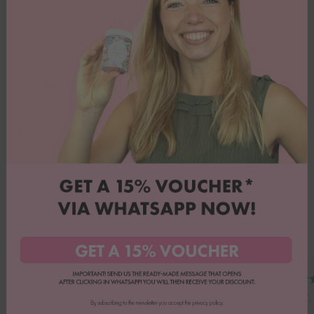
Ein Set, fünf Wege zur Happiness – ideal zum Verschenken,
Ausprobieren oder für deine Backschublade, wenn’s mal schnell
und
fantastisch werden soll.
Inhaltsstoffe
Nährwerte pro 100g
Danke für Euer Feedback!
Emily B.
Heike T.