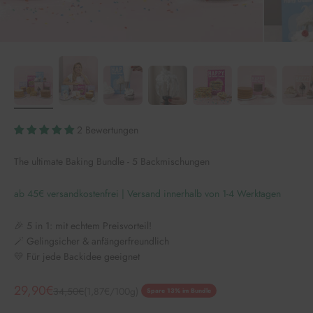
2 Bewertungen
The ultimate Baking Bundle - 5 Backmischungen
ab 45€ versandkostenfrei | Versand innerhalb von 1-4 Werktagen
🎉 5 in 1: mit echtem Preisvorteil!
🪄 Gelingsicher & anfängerfreundlich
💛 Für jede Backidee geeignet
Angebot
29,90€
Regulärer Preis
34,50€
(1,87€/100g)
Spare 13% im Bundle