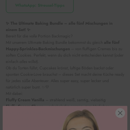
WhatsApp: Streusel-Tipps
✨ The Ultimate Baking Bundle – alle fünf Mischungen in
einem Set! ✨
Bereit für die
volle
Portion Backmagic?
Mit unserem Ultimate Baking Bundle bekommst du gleich
alle fünf
Happy-Sprinkles-Backmischungen
– von fluffigen Cremes bis zu
soften Cookies. Perfekt, wenn du dich nicht entscheiden kannst (oder
einfach
alles
willst).
Ob du Torten füllst, Cupcakes krönst, luftige Böden backst oder
spontan Cookie-Love brauchst – dieses Set macht deine Küche ready
für jedes süße Abenteuer. Alles super easy, super lecker und
natürlich super bunt. ✨💛
Mit dabei:
Fluffy Cream Vanilla
– strahlend weiß, samtig, vielseitig
Fluffy Cream Choco
– schokoladig cremig, zum Verlieben
Sponge Cake Vanilla
– der perfekte, saftige Biskuit
Sponge Cake Choco
– schokoladiger, fluffiger Allrounder
Soft Funfetti Cookies
– bunte, softe American Cookies