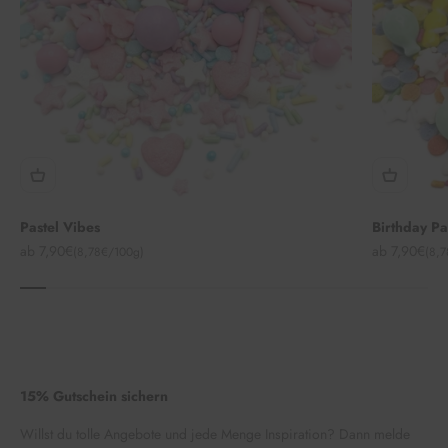
Pastel Vibes
Birthday P
Angebot
Angebot
ab 7,90€
ab 7,90€
(8,78€/100g)
(8,
15% Gutschein sichern
Willst du tolle Angebote und jede Menge Inspiration? Dann melde