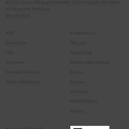
dich für unseren Whatsapp-Newsletter an & sichere dir 15% Rabatt
auf deine erste Bestellung.
Jetzt anmelden!
AGB
Kundenservice
Datenschutz
Über uns
FAQ
Rezepteblog
Impressum
Backbox Abo kündigen
Versand & Retouren
Suchen
Widerrufsbelehrung
Karriere
Wholesale
HAPPY POINTS
Wishlist
Are you a Creator?